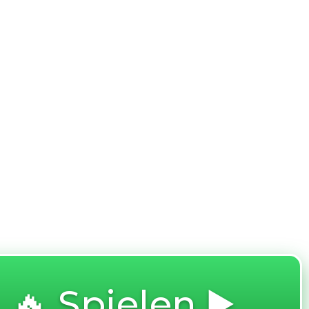
🔥 Spielen ▶️