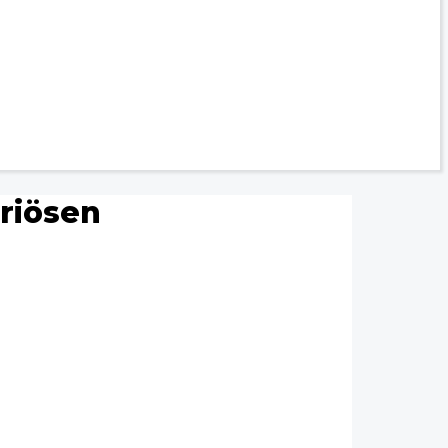
riösen