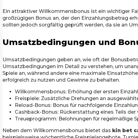
Ein attraktiver Willkommensbonus ist ein wichtiger Fa
großzügigen Bonus an, der den Einzahlungsbetrag erh
sollten jedoch sorgfältig geprüft werden, da sie an 
Umsatzbedingungen und Bonus
Umsatzbedingungen geben an, wie oft der Bonusbetra
Umsatzbedingungen im Detail zu verstehen, um unan
Spiele an, während andere eine maximale Einsatzhöhe p
erfolgreich zu nutzen und Gewinne zu behalten.
Willkommensbonus: Erhöhung der ersten Einzah
Freispiele: Zusätzliche Drehungen an ausgewähl
Reload-Bonus: Bonus für nachfolgende Einzahlu
Cashback-Bonus: Rückerstattung eines Teils der 
Treueprogramm: Belohnungen für regelmäßige Sp
Neben dem Willkommensbonus bietet das
kin bet c
beispielsweise wöchentliche Freispielangebote, Turnie