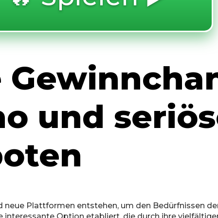
e Gewinncha
no und seriö
oten
nd neue Plattformen entstehen, um den Bedürfnissen de
interessante Option etabliert, die durch ihre vielfältig