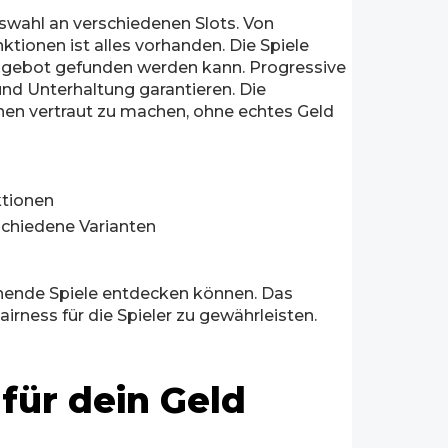
uswahl an verschiedenen Slots. Von
ionen ist alles vorhanden. Die Spiele
Angebot gefunden werden kann. Progressive
nd Unterhaltung garantieren. Die
onen vertraut zu machen, ohne echtes Geld
ktionen
schiedene Varianten
nnende Spiele entdecken können. Das
irness für die Spieler zu gewährleisten.
ür dein Geld