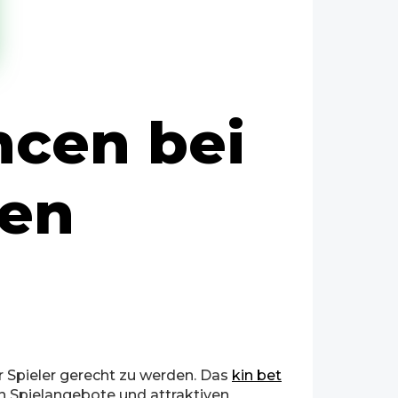
ncen bei
sen
r Spieler gerecht zu werden. Das
kin bet
en Spielangebote und attraktiven