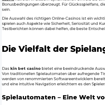
Bonusbedingungen überzeugt. Für Glücksspielfans, di
sein.
Die Auswahl des richtigen Online-Casinos ist ein wichti
spielen auch Aspekte wie Sicherheit, Seriosität und 
Testberichten können dabei helfen, die beste Entschei
Die Vielfalt der Spiela
Das
kin bet casino
bietet eine beeindruckende Auswa
Von traditionellen Spielautomaten über aufregende Tis
werden von renommierten Softwareentwicklern bereitges
und eine intuitive Navigation erleichtern es den Spieler
Spielautomaten – Eine Welt vo