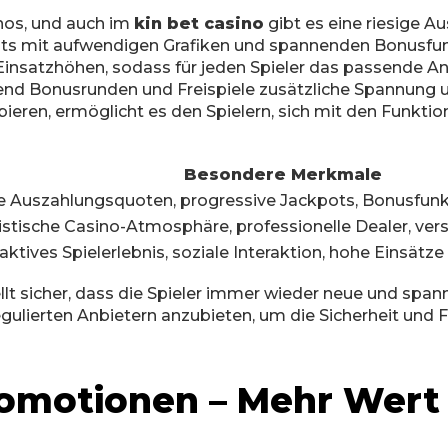
nos, und auch im
kin bet casino
gibt es eine riesige A
s mit aufwendigen Grafiken und spannenden Bonusfunkt
 Einsatzhöhen, sodass für jeden Spieler das passende 
end Bonusrunden und Freispiele zusätzliche Spannung u
bieren, ermöglicht es den Spielern, sich mit den Funkti
Besondere Merkmale
 Auszahlungsquoten, progressive Jackpots, Bonusfun
istische Casino-Atmosphäre, professionelle Dealer, ver
raktives Spielerlebnis, soziale Interaktion, hohe Einsätze
llt sicher, dass die Spieler immer wieder neue und spa
egulierten Anbietern anzubieten, um die Sicherheit und Fa
motionen – Mehr Wert f