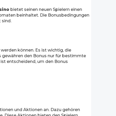
sino
bietet seinen neuen Spielern einen
utomaten beinhaltet. Die Bonusbedingungen
 sind.
rden können. Es ist wichtig, die
s gewähren den Bonus nur für bestimmte
n ist entscheidend, um den Bonus
otionen und Aktionen an. Dazu gehören
e. Diese Aktionen bieten den Spielern