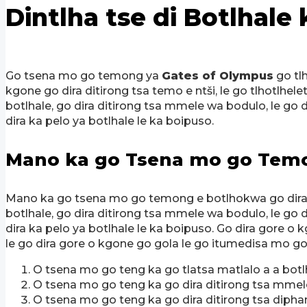
Dintlha tse di Botlhal
Go tsena mo go temong ya
Gates of Olympus
go tl
kgone go dira ditirong tsa temo e ntši, le go tlhotlhel
botlhale, go dira ditirong tsa mmele wa bodulo, le go 
dira ka pelo ya botlhale le ka boipuso.
Mano ka go Tsena mo go Tem
Mano ka go tsena mo go temong e botlhokwa go dira g
botlhale, go dira ditirong tsa mmele wa bodulo, le go 
dira ka pelo ya botlhale le ka boipuso. Go dira gore o 
le go dira gore o kgone go gola le go itumedisa mo go
O tsena mo go teng ka go tlatsa matlalo a a botl
O tsena mo go teng ka go dira ditirong tsa mmel
O tsena mo go teng ka go dira ditirong tsa dipha