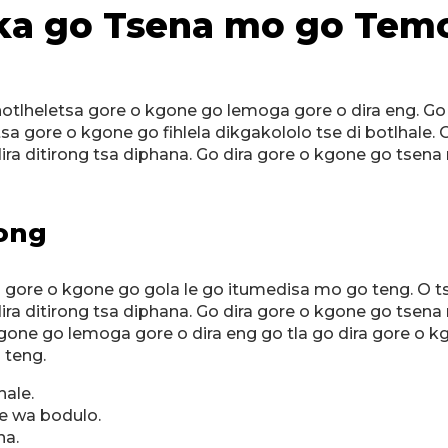
e ka go Tsena mo go Te
hotlheletsa gore o kgone go lemoga gore o dira eng. Go
etsa gore o kgone go fihlela dikgakololo tse di botlhale
dira ditirong tsa diphana. Go dira gore o kgone go tsen
ong
ore o kgone go gola le go itumedisa mo go teng. O ts
dira ditirong tsa diphana. Go dira gore o kgone go tsen
kgone go lemoga gore o dira eng go tla go dira gore o kg
 teng.
hale.
e wa bodulo.
na.