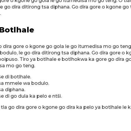
 gore o kgone go gola le go itumedisa mo go teng. O tlat
e go dira ditirong tsa diphana. Go dira gore o kgone go t
.
Botlhale
 dira gore o kgone go gola le go itumedisa mo go teng. 
bodulo, le go dira ditirong tsa diphana. Go dira gore o k
boipuso. Tiro ya botlhale e botlhokwa ka gore go dira go
isa mo go teng.
e di botlhale.
 tsa mmele wa bodulo.
sa diphana.
e di go dula ka pelo e ntši.
 tla go dira gore o kgone go dira ka pelo ya botlhale l