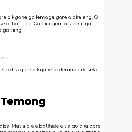
 gore o kgone go lemoga gore o dira eng. O
tse di botlhale. Go dira gore o kgone go
o go teng.
teng.
 Go dira gore o kgone go lemoga ditsela
mo Temong
a. Matlalo a a botlhale a tla go dira gore