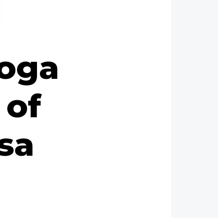
moga
 of
sa