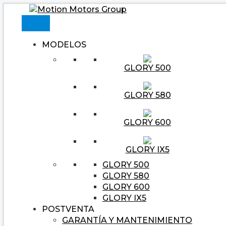
Ir
Navegación
Escribe
Nombre*
Correo
Web
al
de
aquí...
electrónico*
contenido
entradas
MODELOS
GLORY 500
GLORY 580
GLORY 600
GLORY IX5
GLORY 500
GLORY 580
GLORY 600
GLORY IX5
POSTVENTA
GARANTÍA Y MANTENIMIENTO