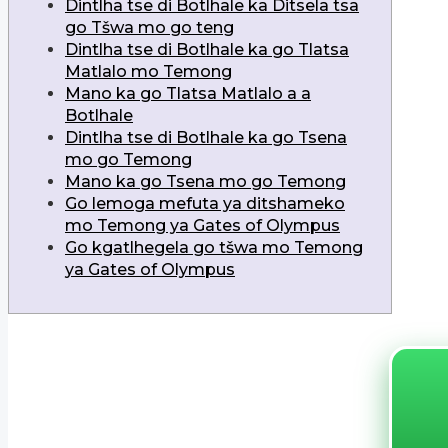
Dintlha tse di Botlhale ka Ditsela tsa
go Tšwa mo go teng
Dintlha tse di Botlhale ka go Tlatsa
Matlalo mo Temong
Mano ka go Tlatsa Matlalo a a
Botlhale
Dintlha tse di Botlhale ka go Tsena
mo go Temong
Mano ka go Tsena mo go Temong
Go lemoga mefuta ya ditshameko
mo Temong ya Gates of Olympus
Go kgatlhegela go tšwa mo Temong
ya Gates of Olympus