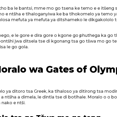
o ba le bantsi, mme mo go tsena ke temo e e itšeng ser
mo e ntšha e tlhaloganyiwa ke ba tlhokomelo ya temo ya 
osa mefuta ya mefuta ya ditshameko le dikgakololo tse d
go, e le gore e dira gore o kgone go phuthega ka go tlo
ontšhi jwa ditsela tse di kgonang tsa go tšwa mo go t
a le go gola.
Moralo wa Gates of Oly
o ya ditoro tsa Greek, ka tlhaloso ya ditirong tsa modi
 a ntšha a dimela, le dintla tse di botlhale. Moralo o o 
 nako e ntši.