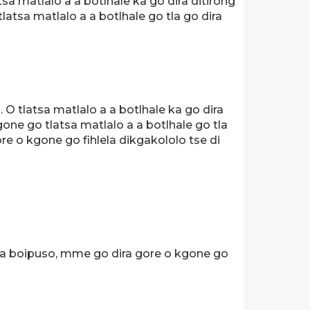
sa matlalo a a botlhale ka go dira ditirong
latsa matlalo a a botlhale go tla go dira
O tlatsa matlalo a a botlhale ka go dira
gone go tlatsa matlalo a a botlhale go tla
re o kgone go fihlela dikgakololo tse di
e ka boipuso, mme go dira gore o kgone go