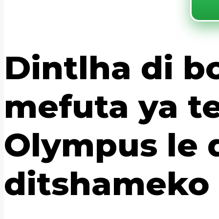
Dintlha di 
mefuta ya t
Olympus le 
ditshameko 