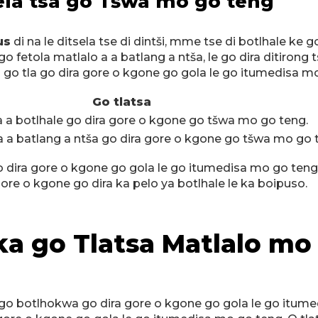
sela tsa go Tšwa mo go teng
us
di na le ditsela tse di dintši, mme tse di botlhale ke
o fetola matlalo a a batlang a ntša, le go dira ditirong 
 go tla go dira gore o kgone go gola le go itumedisa m
Go tlatsa
a a botlhale go dira gore o kgone go tšwa mo go teng.
a a batlang a ntša go dira gore o kgone go tšwa mo go 
ira gore o kgone go gola le go itumedisa mo go teng.
gore o kgone go dira ka pelo ya botlhale le ka boipuso.
e ka go Tlatsa Matlalo 
go botlhokwa go dira gore o kgone go gola le go itumedis