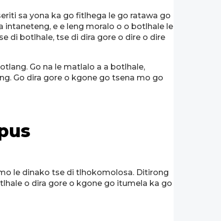
iti sa yona ka go fitlhega le go ratawa go
intaneteng, e e leng moralo o o botlhale le
i botlhale, tse di dira gore o dire o dire
tlang. Go na le matlalo a a botlhale,
eng. Go dira gore o kgone go tsena mo go
mpus
mo le dinako tse di tlhokomolosa. Ditirong
botlhale o dira gore o kgone go itumela ka go