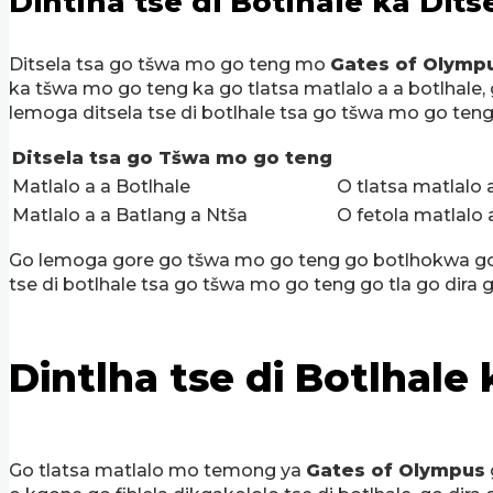
Dintlha tse di Botlhale ka Dit
Ditsela tsa go tšwa mo go teng mo
Gates of Olymp
ka tšwa mo go teng ka go tlatsa matlalo a a botlhale, g
lemoga ditsela tse di botlhale tsa go tšwa mo go teng
Ditsela tsa go Tšwa mo go teng
Matlalo a a Botlhale
O tlatsa matlalo 
Matlalo a a Batlang a Ntša
O fetola matlalo 
Go lemoga gore go tšwa mo go teng go botlhokwa go d
tse di botlhale tsa go tšwa mo go teng go tla go dira 
Dintlha tse di Botlhal
Go tlatsa matlalo mo temong ya
Gates of Olympus