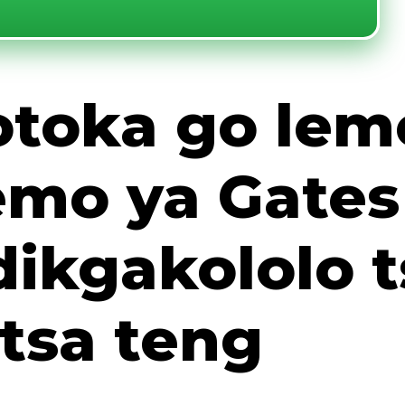
botoka go le
emo ya Gates
dikgakololo t
tsa teng