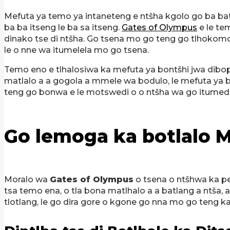
Mefuta ya temo ya intaneteng e ntšha kgolo go ba bath
ba ba itseng le ba sa itseng.
Gates of Olympus
e le te
dinako tse di ntšha. Go tsena mo go teng go tlhokomol
le o nne wa itumelela mo go tsena.
Temo eno e tlhalosiwa ka mefuta ya bontšhi jwa dibope
matlalo a a gogola a mmele wa bodulo, le mefuta ya b
teng go bonwa e le motswedi o o ntšha wa go itumedis
Go lemoga ka botlalo 
Moralo wa
Gates of Olympus
o tsena o ntšhwa ka pel
tsa temo ena, o tla bona matlhalo a a batlang a ntša, a
tlotlang, le go dira gore o kgone go nna mo go teng ka