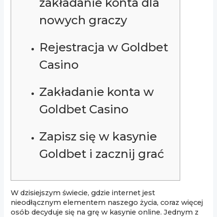
zakładanie konta dla
nowych graczy
Rejestracja w Goldbet
Casino
Zakładanie konta w
Goldbet Casino
Zapisz się w kasynie
Goldbet i zacznij grać
W dzisiejszym świecie, gdzie internet jest
nieodłącznym elementem naszego życia, coraz więcej
osób decyduje się na grę w kasynie online. Jednym z