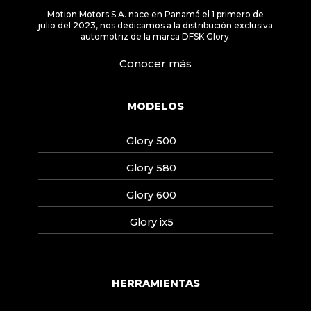
Motion Motors S.A. nace en Panamá el 1 primero de
julio del 2023, nos dedicamos a la distribución exclusiva
automotriz de la marca DFSK Glory.
Conocer más
MODELOS
Glory 500
Glory 580
Glory 600
Glory ix5
HERRAMIENTAS