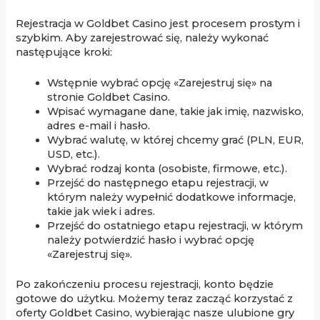
Rejestracja w Goldbet Casino jest procesem prostym i
szybkim. Aby zarejestrować się, należy wykonać
następujące kroki:
Wstępnie wybrać opcję «Zarejestruj się» na
stronie Goldbet Casino.
Wpisać wymagane dane, takie jak imię, nazwisko,
adres e-mail i hasło.
Wybrać walutę, w której chcemy grać (PLN, EUR,
USD, etc.).
Wybrać rodzaj konta (osobiste, firmowe, etc.).
Przejść do następnego etapu rejestracji, w
którym należy wypełnić dodatkowe informacje,
takie jak wiek i adres.
Przejść do ostatniego etapu rejestracji, w którym
należy potwierdzić hasło i wybrać opcję
«Zarejestruj się».
Po zakończeniu procesu rejestracji, konto będzie
gotowe do użytku. Możemy teraz zacząć korzystać z
oferty Goldbet Casino, wybierając nasze ulubione gry