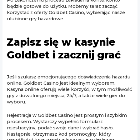
Po zakończeniu procesu zakładania konta, konto
będzie gotowe do użytku. Możemy teraz zacząć
korzystać z oferty Goldbet Casino, wybierając nasze
ulubione gry hazardowe.
Zapisz się w kasynie
Goldbet i zacznij grać
Jeśli szukasz emocjonującego doświadczenia hazardu
online, Goldbet Casino jest idealnym wyborem.
Kasyna online oferują wiele korzyści, w tym możliwość
gry z dowolnego miejsca, 24/7, a także wiele gier do
wyboru.
Rejestracja w Goldbet Casino jest prostym i szybkim
procesem. Wystarczy wypełnić formularz
rejestracyjny, podać swoje dane i wybrać hasło.
Następnie, otrzymasz kod promocyjny, który