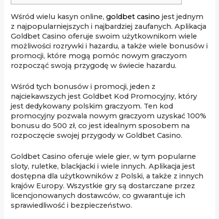
Wśród wielu kasyn online,
goldbet casino
jest jednym
z najpopularniejszych i najbardziej zaufanych. Aplikacja
Goldbet Casino oferuje swoim użytkownikom wiele
możliwości rozrywki i hazardu, a także wiele bonusów i
promocji, które mogą pomóc nowym graczyom
rozpocząć swoją przygodę w świecie hazardu.
Wśród tych bonusów i promocji, jeden z
najciekawszych jest Goldbet Kod Promocyjny, który
jest dedykowany polskim graczyom. Ten kod
promocyjny pozwala nowym graczyom uzyskać 100%
bonusu do 500 zł, co jest idealnym sposobem na
rozpoczęcie swojej przygody w Goldbet Casino.
Goldbet Casino oferuje wiele gier, w tym popularne
sloty, ruletke, blackjacki i wiele innych. Aplikacja jest
dostępna dla użytkowników z Polski, a także z innych
krajów Europy. Wszystkie gry są dostarczane przez
licencjonowanych dostawców, co gwarantuje ich
sprawiedliwość i bezpieczeństwo.