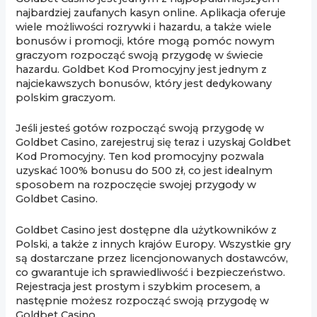
najbardziej zaufanych kasyn online. Aplikacja oferuje
wiele możliwości rozrywki i hazardu, a także wiele
bonusów i promocji, które mogą pomóc nowym
graczyom rozpocząć swoją przygodę w świecie
hazardu. Goldbet Kod Promocyjny jest jednym z
najciekawszych bonusów, który jest dedykowany
polskim graczyom.
Jeśli jesteś gotów rozpocząć swoją przygodę w
Goldbet Casino, zarejestruj się teraz i uzyskaj Goldbet
Kod Promocyjny. Ten kod promocyjny pozwala
uzyskać 100% bonusu do 500 zł, co jest idealnym
sposobem na rozpoczęcie swojej przygody w
Goldbet Casino.
Goldbet Casino jest dostępne dla użytkowników z
Polski, a także z innych krajów Europy. Wszystkie gry
są dostarczane przez licencjonowanych dostawców,
co gwarantuje ich sprawiedliwość i bezpieczeństwo.
Rejestracja jest prostym i szybkim procesem, a
następnie możesz rozpocząć swoją przygodę w
Goldbet Casino.