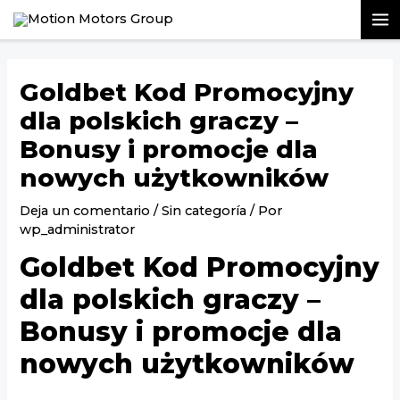
Ir
Navegación
MA
al
de
contenido
entradas
M
Goldbet Kod Promocyjny
dla polskich graczy –
Bonusy i promocje dla
nowych użytkowników
Deja un comentario
/
Sin categoría
/ Por
wp_administrator
Goldbet Kod Promocyjny
dla polskich graczy –
Bonusy i promocje dla
nowych użytkowników