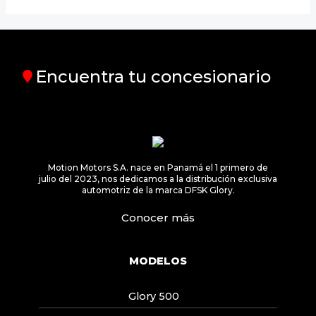
Encuentra tu concesionario
Motion Motors S.A. nace en Panamá el 1 primero de
julio del 2023, nos dedicamos a la distribución exclusiva
automotriz de la marca DFSK Glory.
Conocer más
MODELOS
Glory 500