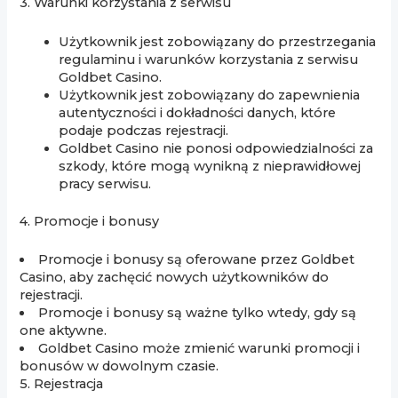
3. Warunki korzystania z serwisu
Użytkownik jest zobowiązany do przestrzegania
regulaminu i warunków korzystania z serwisu
Goldbet Casino.
Użytkownik jest zobowiązany do zapewnienia
autentyczności i dokładności danych, które
podaje podczas rejestracji.
Goldbet Casino nie ponosi odpowiedzialności za
szkody, które mogą wynikną z nieprawidłowej
pracy serwisu.
4. Promocje i bonusy
Promocje i bonusy są oferowane przez Goldbet
Casino, aby zachęcić nowych użytkowników do
rejestracji.
Promocje i bonusy są ważne tylko wtedy, gdy są
one aktywne.
Goldbet Casino może zmienić warunki promocji i
bonusów w dowolnym czasie.
5. Rejestracja