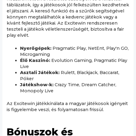
táblázatok, így a játékosok jól felkészülten kezdhetnek
el játszani. A kereső funkció és a szűrők segítségével
könnyen megtalálhatók a kedvenc játékok vagy a
kívánt fejlesztő játékai. Az Excitewin rendszeresen
teszteli a játékok véletlenszerűségét, biztosítva a fair
play elvét.
Nyerőgépek:
Pragmatic Play, NetEnt, Play'n GO,
Microgaming
Élő Kaszinó:
Evolution Gaming, Pragmatic Play
Live
Asztali Játékok:
Rulett, Blackjack, Baccarat,
Póker
Játékshow-k:
Crazy Time, Dream Catcher,
Monopoly Live
Az Excitewin játékkínálata a magyar játékosok igényeit
is figyelembe veszi, és folyamatosan frissül.
Bónuszok és