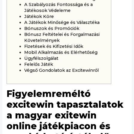
A Szabályozás Fontossága és a
Játékosok Védeleme
Játékok Köre
A Játékok Minősége és Választéka
Bónuszok és Promóciók
Bónusz Feltételei és Forgalmazási
Követelmények
Fizetések és Kifizetési Idők
Mobil Alkalmazás és Elérhetőség
Ügyfélszolgálat
Felelős Játék
Végső Gondolatok az Excitewinről
Figyelemreméltó
excitewin tapasztalatok
a magyar exitewin
online játékpiacon és