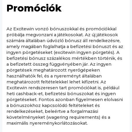
Promóciók
Az Excitewin vonzó bónuszokkal és promóciókkal
próbálja megvonzani a játékosokat. Az új játékosok
számára általában üdvözlő bónusz áll rendelkezésre,
amely magában foglalhatja a befizetési bónuszt és az
ingyen pörgetéseket (excitewin ingyen pörgetés). A
befizetési bónusz százalékos mértékben történik, és
a befizetett összeg függvényében jár. Az ingyen
pörgetések meghatározott nyerőgépeken
használhatók fel, és a nyereményt általában
meghatározott feltételekkel lehet kifizetni. Az
Excitewin rendszeresen tart promóciókat is, például
heti cashback-et, befizetési bónuszokat és ingyen
pörgetéseket. Fontos azonban figyelmesen elolvasni
a bónuszokhoz kapcsolódó feltételeket és
rendelkezéseket, beleértve a forgalmazási
követelményeket (wagering requirements) és a
maximális nyereménykorlátozásokat.