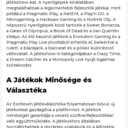
játékshow-kat. A nyerőgépek kínálatában
megtalálhatóak a legismertebb fejlesztők játékai, mint
például a Pragmatic Play, a NetEnt, a Play'n GO, a
Microgaming, a Hacksaw Gaming és a Nolimit City. A
népszerű nyerőgépek közé tartozik a Sweet Bonanza,
a Gates of Olympus, a Book of Dead és a San Quentin
xWays. Az élő kaszinó játékok a Evolution Gaming és a
Pragmatic Play Live jóvoltából érhetők el, beleértve a
rulett, a blackjack, a baccarat és a póker különböző
változatait. A játékshow-k kategóriájában a Crazy Time,
a Dream Catcher és a Monopoly Live nyújt izgalmas
szórakozást.
A Játékok Minősége és
Választéka
Az Excitewin játékválasztéka folyamatosan bővül, új
játékokkal gazdagítva a platformot. A játékok
minőségét garantálja a vezető szoftverfejlesztőkkel
való együttműködés. A játékokhoz általában
hozzáférhetőek a részletes szabályok és a kifizetési