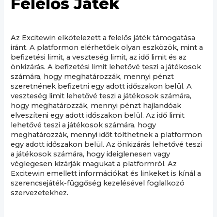
Felelős Játék
Az Excitewin elkötelezett a felelős játék támogatása
iránt. A platformon elérhetőek olyan eszközök, mint a
befizetési limit, a veszteség limit, az idő limit és az
önkizárás. A befizetési limit lehetővé teszi a játékosok
számára, hogy meghatározzák, mennyi pénzt
szeretnének befizetni egy adott időszakon belül. A
veszteség limit lehetővé teszi a játékosok számára,
hogy meghatározzák, mennyi pénzt hajlandóak
elveszíteni egy adott időszakon belül. Az idő limit
lehetővé teszi a játékosok számára, hogy
meghatározzák, mennyi időt tölthetnek a platformon
egy adott időszakon belül. Az önkizárás lehetővé teszi
a játékosok számára, hogy ideiglenesen vagy
véglegesen kizárják magukat a platformról. Az
Excitewin emellett információkat és linkeket is kínál a
szerencsejáték-függőség kezelésével foglalkozó
szervezetekhez.