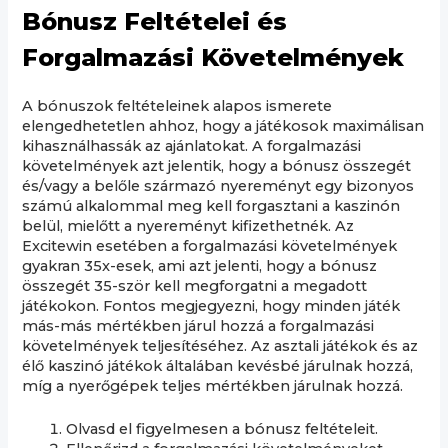
Bónusz Feltételei és
Forgalmazási Követelmények
A bónuszok feltételeinek alapos ismerete
elengedhetetlen ahhoz, hogy a játékosok maximálisan
kihasználhassák az ajánlatokat. A forgalmazási
követelmények azt jelentik, hogy a bónusz összegét
és/vagy a belőle származó nyereményt egy bizonyos
számú alkalommal meg kell forgasztani a kaszinón
belül, mielőtt a nyereményt kifizethetnék. Az
Excitewin esetében a forgalmazási követelmények
gyakran 35x-esek, ami azt jelenti, hogy a bónusz
összegét 35-ször kell megforgatni a megadott
játékokon. Fontos megjegyezni, hogy minden játék
más-más mértékben járul hozzá a forgalmazási
követelmények teljesítéséhez. Az asztali játékok és az
élő kaszinó játékok általában kevésbé járulnak hozzá,
míg a nyerőgépek teljes mértékben járulnak hozzá.
Olvasd el figyelmesen a bónusz feltételeit.