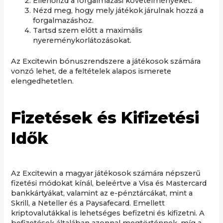
Ellenőrizd a forgalmazási követelményeket.
Nézd meg, hogy mely játékok járulnak hozzá a
forgalmazáshoz.
Tartsd szem előtt a maximális
nyereménykorlátozásokat.
Az Excitewin bónuszrendszere a játékosok számára
vonzó lehet, de a feltételek alapos ismerete
elengedhetetlen.
Fizetések és Kifizetési
Idők
Az Excitewin a magyar játékosok számára népszerű
fizetési módokat kínál, beleértve a Visa és Mastercard
bankkártyákat, valamint az e-pénztárcákat, mint a
Skrill, a Neteller és a Paysafecard. Emellett
kriptovalutákkal is lehetséges befizetni és kifizetni. A