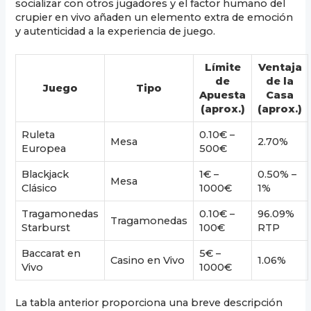
socializar con otros jugadores y el factor humano del
crupier en vivo añaden un elemento extra de emoción
y autenticidad a la experiencia de juego.
Límite
Ventaja
de
de la
Juego
Tipo
Apuesta
Casa
(aprox.)
(aprox.)
Ruleta
0.10€ –
Mesa
2.70%
Europea
500€
Blackjack
1€ –
0.50% –
Mesa
Clásico
1000€
1%
Tragamonedas
0.10€ –
96.09%
Tragamonedas
Starburst
100€
RTP
Baccarat en
5€ –
Casino en Vivo
1.06%
Vivo
1000€
La tabla anterior proporciona una breve descripción