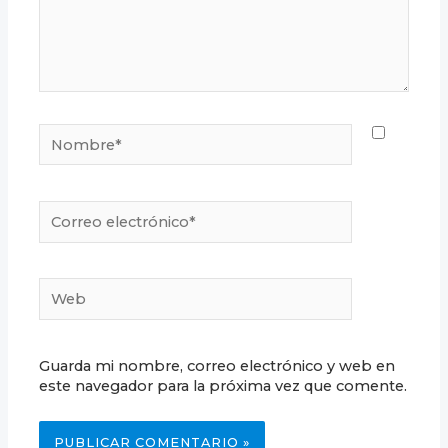
Nombre*
Correo
electrónico*
Web
Guarda mi nombre, correo electrónico y web en
este navegador para la próxima vez que comente.