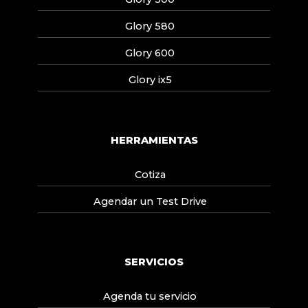
Glory 580
Glory 600
Glory ix5
HERRAMIENTAS
Cotiza
Agendar un Test Drive
SERVICIOS
Agenda tu servicio