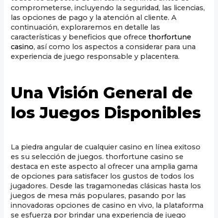
comprometerse, incluyendo la seguridad, las licencias,
las opciones de pago y la atención al cliente. A
continuación, exploraremos en detalle las
características y beneficios que ofrece
thorfortune
casino
, así como los aspectos a considerar para una
experiencia de juego responsable y placentera.
Una Visión General de
los Juegos Disponibles
La piedra angular de cualquier casino en línea exitoso
es su selección de juegos. thorfortune casino se
destaca en este aspecto al ofrecer una amplia gama
de opciones para satisfacer los gustos de todos los
jugadores. Desde las tragamonedas clásicas hasta los
juegos de mesa más populares, pasando por las
innovadoras opciones de casino en vivo, la plataforma
se esfuerza por brindar una experiencia de juego