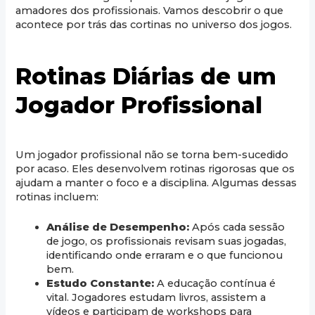
amadores dos profissionais. Vamos descobrir o que
acontece por trás das cortinas no universo dos jogos.
Rotinas Diárias de um
Jogador Profissional
Um jogador profissional não se torna bem-sucedido
por acaso. Eles desenvolvem rotinas rigorosas que os
ajudam a manter o foco e a disciplina. Algumas dessas
rotinas incluem:
Análise de Desempenho:
Após cada sessão
de jogo, os profissionais revisam suas jogadas,
identificando onde erraram e o que funcionou
bem.
Estudo Constante:
A educação contínua é
vital. Jogadores estudam livros, assistem a
vídeos e participam de workshops para