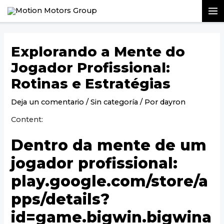
Ir
Navegación
MA
al
de
contenido
entradas
M
Explorando a Mente do
Jogador Profissional:
Rotinas e Estratégias
Deja un comentario
/
Sin categoría
/ Por
dayron
Content:
Dentro da mente de um
jogador profissional:
play.google.com/store/a
pps/details?
id=game.bigwin.bigwina