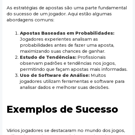
As estratégias de apostas são uma parte fundamental
do sucesso de um jogador. Aqui estão algumas
abordagens comuns:
Apostas Baseadas em Probabilidades:
Jogadores experientes analisam as
probabilidades antes de fazer uma aposta,
maximizando suas chances de ganhar.
Estudo de Tendências:
Profissionais
observam padrões e tendências nos jogos,
permitindo que façam apostas mais informadas.
Uso de Software de Análise:
Muitos
jogadores utilizam ferramentas e software para
analisar dados e melhorar suas decisões.
Exemplos de Sucesso
Vários jogadores se destacaram no mundo dos jogos,