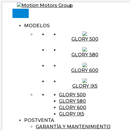
Ir
Navegación
Escribe
Nombre*
Correo
Web
al
de
aquí...
electrónico*
contenido
entradas
MODELOS
GLORY 500
GLORY 580
GLORY 600
GLORY IX5
GLORY 500
GLORY 580
GLORY 600
GLORY IX5
POSTVENTA
GARANTÍA Y MANTENIMIENTO