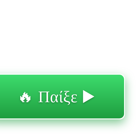
🔥 Παίξε ▶️