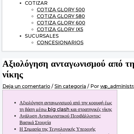
COTIZAR
COTIZA GLORY 500
COTIZA GLORY 580
COTIZA GLORY 600
COTIZA GLORY IX5
SUCURSALES
CONCESIONARIOS
Αξιολόγηση ανταγωνισμού από τη
νίκης
Deja un comentario
/
Sin categoría
/ Por
wp_administr
Αξιολόγηση ανταγωνισμού από την κορυφή έως
τη βάση μέσω big clash και στρατηγικές νίκης
Ανάλυση Ανταγωνιστικού Περιβάλλοντος:
Βασικά Στοιχεία
Η Σημασία της Τεχνολογικής Υπεροχής