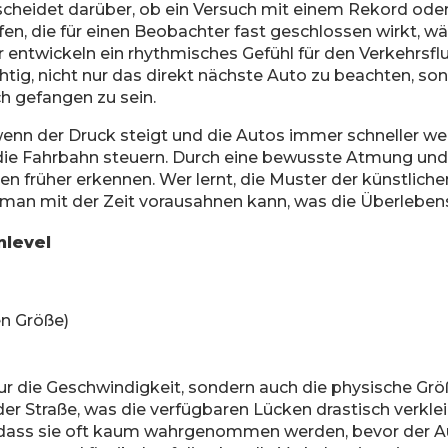
heidet darüber, ob ein Versuch mit einem Rekord oder 
pfen, die für einen Beobachter fast geschlossen wirkt, 
r entwickeln ein rhythmisches Gefühl für den Verkehrsfl
chtig, nicht nur das direkt nächste Auto zu beachten, so
ch gefangen zu sein.
wenn der Druck steigt und die Autos immer schneller we
n die Fahrbahn steuern. Durch eine bewusste Atmung un
rüher erkennen. Wer lernt, die Muster der künstlichen I
e man mit der Zeit vorausahnen kann, was die Überlebe
nlevel
n Größe)
nur die Geschwindigkeit, sondern auch die physische Grö
der Straße, was die verfügbaren Lücken drastisch verkl
, dass sie oft kaum wahrgenommen werden, bevor der Aufp