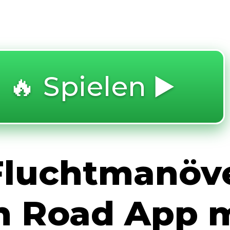
🔥 Spielen ▶️
Fluchtmanöve
n Road App m