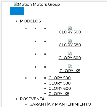
Ir
Navegación
Escribe
Nombre*
Correo
Web
al
de
aquí...
electrónico*
contenido
entradas
MODELOS
GLORY 500
GLORY 580
GLORY 600
GLORY IX5
GLORY 500
GLORY 580
GLORY 600
GLORY IX5
POSTVENTA
GARANTÍA Y MANTENIMIENTO