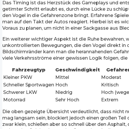
Das Timing ist das Herzstück des Gameplays und entsc
getimter Schritt erlaubt es, durch eine Lücke zu schlü
den Vogel in die Gefahrenzone bringt. Erfahrene Spiele
man auf den Takt der Autos reagiert. Hierbei ist es wi
Voraus zu planen, um nicht in einer Sackgasse aus Ble
Ein weiterer wichtiger Aspekt ist die Ruhe bewahren, 
unkontrollierten Bewegungen, die den Vogel direkt i
Bildschirmränder kann man die herannahenden Gefahren f
viele Verkehrsströme einer gewissen Logik folgen, di
Fahrzeugtyp
Geschwindigkeit
Gefahre
Kleiner PKW
Mittel
Moderat
Schneller Sportwagen
Hoch
Kritisch
Schwerer LKW
Niedrig
Hoch (wege
Motorrad
Sehr Hoch
Extrem
Die oben gezeigte Übersicht verdeutlicht, dass nicht 
mag langsam sein, blockiert jedoch einen großen Teil 
zwar klein, schießen aber so schnell über den Asphalt