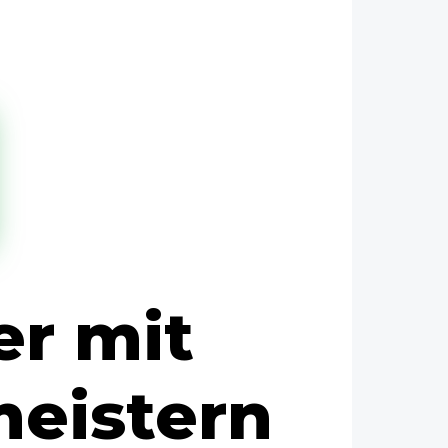
r mit
eistern