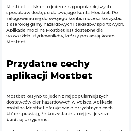
Mostbet polska – to jeden z najpopularniejszych
sposobów dostępu do swojego konta Mostbet. Po
zalogowaniu się do swojego konta, możesz korzystać
z szerokiej gamy hazardowych i zakładów sportowych.
Aplikacja mobilna Mostbet jest dostępna dla
wszystkich użytkowników, którzy posiadają konto
Mostbet.
Przydatne cechy
aplikacji Mostbet
Mostbet kasyno to jeden z najpopularniejszych
dostawców gier hazardowych w Polsce. Aplikacja
mobilna Mostbet oferuje wiele przydatnych cech,
które sprawiają, że korzystanie z niej jest jeszcze
bardziej przyjemne.