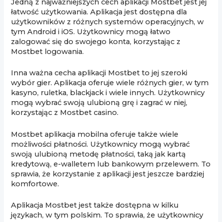
Jedną z najważniejszych cech aplikacji Mostbet jest jej
łatwość użytkowania. Aplikacja jest dostępna dla
użytkowników z różnych systemów operacyjnych, w
tym Android i iOS. Użytkownicy mogą łatwo
zalogować się do swojego konta, korzystając z
Mostbet logowania.
Inna ważna cecha aplikacji Mostbet to jej szeroki
wybór gier. Aplikacja oferuje wiele różnych gier, w tym
kasyno, ruletka, blackjack i wiele innych. Użytkownicy
mogą wybrać swoją ulubioną grę i zagrać w niej,
korzystając z Mostbet casino.
Mostbet aplikacja mobilna oferuje także wiele
możliwości płatności. Użytkownicy mogą wybrać
swoją ulubioną metodę płatności, taką jak kartą
kredytową, e-walletem lub bankowym przelewem. To
sprawia, że korzystanie z aplikacji jest jeszcze bardziej
komfortowe.
Aplikacja Mostbet jest także dostępna w kilku
językach, w tym polskim. To sprawia, że użytkownicy