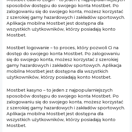
sposobów dostępu do swojego konta Mostbet. Po
zalogowaniu się do swojego konta, możesz korzystać
z szerokiej gamy hazardowych i zakładów sportowych.
Aplikacja mobilna Mostbet jest dostępna dla
wszystkich użytkowników, którzy posiadają konto
Mostbet.
Mostbet logowanie – to proces, który pozwoli Ci na
dostęp do swojego konta Mostbet. Po zalogowaniu
się do swojego konta, możesz korzystać z szerokiej
gamy hazardowych i zakładów sportowych. Aplikacja
mobilna Mostbet jest dostępna dla wszystkich
użytkowników, którzy posiadają konto Mostbet.
Mostbet kasyno – to jeden z najpopularniejszych
sposobów dostępu do swojego konta Mostbet. Po
zalogowaniu się do swojego konta, możesz korzystać
z szerokiej gamy hazardowych i zakładów sportowych.
Aplikacja mobilna Mostbet jest dostępna dla
wszystkich użytkowników, którzy posiadają konto
Mostbet.