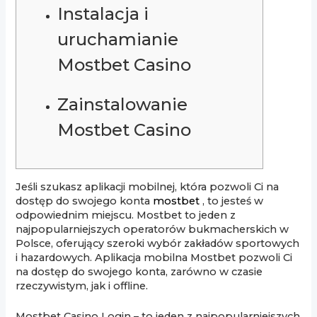
Instalacja i
uruchamianie
Mostbet Casino
Zainstalowanie
Mostbet Casino
Jeśli szukasz aplikacji mobilnej, która pozwoli Ci na
dostęp do swojego konta
mostbet
, to jesteś w
odpowiednim miejscu. Mostbet to jeden z
najpopularniejszych operatorów bukmacherskich w
Polsce, oferujący szeroki wybór zakładów sportowych
i hazardowych. Aplikacja mobilna Mostbet pozwoli Ci
na dostęp do swojego konta, zarówno w czasie
rzeczywistym, jak i offline.
Mostbet Casino Login – to jeden z najpopularniejszych