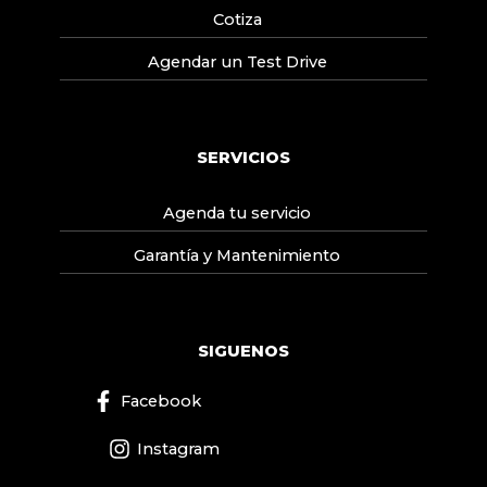
Cotiza
Agendar un Test Drive
SERVICIOS
Agenda tu servicio
Garantía y Mantenimiento
SIGUENOS
Facebook
Instagram