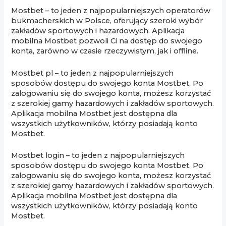
Mostbet – to jeden z najpopularniejszych operatorów
bukmacherskich w Polsce, oferujący szeroki wybór
zakładów sportowych i hazardowych. Aplikacja
mobilna Mostbet pozwoli Ci na dostęp do swojego
konta, zarówno w czasie rzeczywistym, jak i offline.
Mostbet pl – to jeden z najpopularniejszych
sposobów dostępu do swojego konta Mostbet. Po
zalogowaniu się do swojego konta, możesz korzystać
z szerokiej gamy hazardowych i zakładów sportowych.
Aplikacja mobilna Mostbet jest dostępna dla
wszystkich użytkowników, którzy posiadają konto
Mostbet.
Mostbet login – to jeden z najpopularniejszych
sposobów dostępu do swojego konta Mostbet. Po
zalogowaniu się do swojego konta, możesz korzystać
z szerokiej gamy hazardowych i zakładów sportowych.
Aplikacja mobilna Mostbet jest dostępna dla
wszystkich użytkowników, którzy posiadają konto
Mostbet.