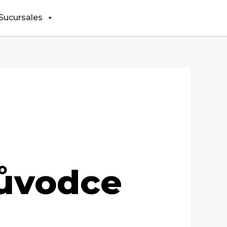
Sucursales
růvodce