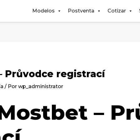
Modelos
Postventa
Cotizar
 Průvodce registrací
ía
/ Por
wp_administrator
Mostbet – P
cí