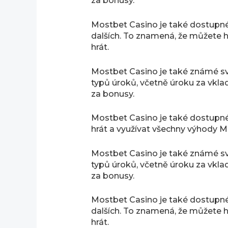
za bonusy.
Mostbet Casino je také dostupn
dalších. To znamená, že můžete h
hrát.
Mostbet Casino je také známé svý
typů úroků, včetně úroku za vklad
za bonusy.
Mostbet Casino je také dostupné v
hrát a využívat všechny výhody M
Mostbet Casino je také známé svý
typů úroků, včetně úroku za vklad
za bonusy.
Mostbet Casino je také dostupn
dalších. To znamená, že můžete h
hrát.