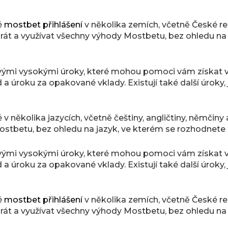
é
mostbet přihlášení
v několika zemích, včetně České re
rát a využívat všechny výhody Mostbetu, bez ohledu na
mi vysokými úroky, které mohou pomoci vám získat více
 a úroku za opakované vklady. Existují také další úroky, 
 několika jazycích, včetně češtiny, angličtiny, němčiny
ostbetu, bez ohledu na jazyk, ve kterém se rozhodnete 
mi vysokými úroky, které mohou pomoci vám získat více
 a úroku za opakované vklady. Existují také další úroky, 
é
mostbet přihlášení
v několika zemích, včetně České re
rát a využívat všechny výhody Mostbetu, bez ohledu na