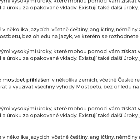
mi vysokými úroky, které mohou pomoci vám získat více
 a úroku za opakované vklady. Existují také další úroky, 
 několika jazycích, včetně češtiny, angličtiny, němčiny
ostbetu, bez ohledu na jazyk, ve kterém se rozhodnete 
mi vysokými úroky, které mohou pomoci vám získat více
 a úroku za opakované vklady. Existují také další úroky, 
é
mostbet přihlášení
v několika zemích, včetně České re
rát a využívat všechny výhody Mostbetu, bez ohledu na
mi vysokými úroky, které mohou pomoci vám získat více
 a úroku za opakované vklady. Existují také další úroky, 
 několika jazycích, včetně češtiny, angličtiny, němčiny