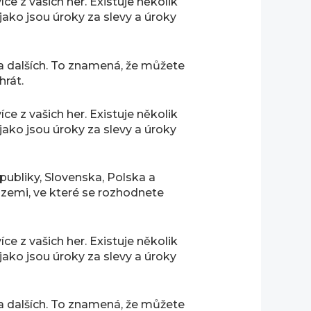
 z vašich her. Existuje několik
jako jsou úroky za slevy a úroky
 a dalších. To znamená, že můžete
hrát.
 z vašich her. Existuje několik
jako jsou úroky za slevy a úroky
publiky, Slovenska, Polska a
 zemi, ve které se rozhodnete
 z vašich her. Existuje několik
jako jsou úroky za slevy a úroky
 a dalších. To znamená, že můžete