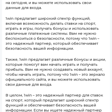
на сегодня, и вы можете использовать свои
данные для входа.
1win предлагает широкий спектр функций,
включая возможность делать ставки на спорт,
играть в игры, получать бонусы и использовать
различные платежные системы. Вам не нужно
беспокоиться о безопасности, потому что 1win –
это надежный партнер, который обеспечивает
безопасность вашей информации.
Также, 1win предлагает различные бонусы и акции,
которые помогут вам начать играть и получать
прибыль. Вам не нужно создавать новый аккаунт,
чтобы начать играть, потому что 1win – это зеркало
официального сайта, и вы можете использовать
свои данные для входа.
В целом, 1win – это надежный партнер для ставок
на спорт, который предлагает широкий спектр
функций и обеспечивает безопасность вашей
информации. Если вы ищете надежный партнер