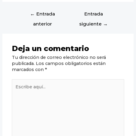
←
Entrada
Entrada
anterior
siguiente
→
Deja un comentario
Tu dirección de correo electrónico no será
publicada.
Los campos obligatorios están
marcados con
*
Escribe
aquí...