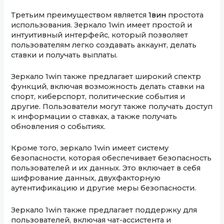
Третьим преимуществом является
1вин
простота
использования. Зеркало 1win имеет простой и
интуитивный интерфейс, который позволяет
пользователям легко создавать аккаунт, делать
ставки и получать выплаты.
Зеркало 1win также предлагает широкий спектр
функций, включая возможность делать ставки на
спорт, киберспорт, политические события и
другие. Пользователи могут также получать доступ
к информации о ставках, а также получать
обновления о событиях.
Кроме того, зеркало 1win имеет систему
безопасности, которая обеспечивает безопасность
пользователей и их данных. Это включает в себя
шифрование данных, двухфакторную
аутентификацию и другие меры безопасности.
Зеркало 1win также предлагает поддержку для
пользователей, включая чат-ассистента и