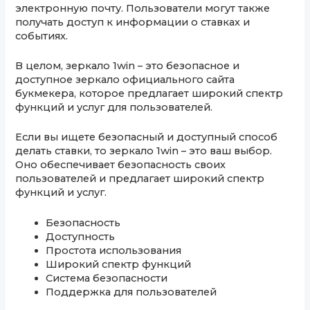
электронную почту. Пользователи могут также
получать доступ к информации о ставках и
событиях.
В целом, зеркало 1win – это безопасное и
доступное зеркало официального сайта
букмекера, которое предлагает широкий спектр
функций и услуг для пользователей.
Если вы ищете безопасный и доступный способ
делать ставки, то зеркало 1win – это ваш выбор.
Оно обеспечивает безопасность своих
пользователей и предлагает широкий спектр
функций и услуг.
Безопасность
Доступность
Простота использования
Широкий спектр функций
Система безопасности
Поддержка для пользователей