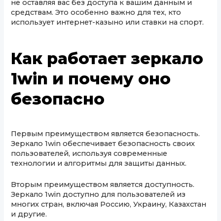
не оставляя вас без доступа к вашим данным и
средствам. Это особенно важно для тех, кто
использует интернет-казыно или ставки на спорт.
Как работает зеркало
1win и почему оно
безопасно
Первым преимуществом является безопасность.
Зеркало 1win обеспечивает безопасность своих
пользователей, используя современные
технологии и алгоритмы для защиты данных.
Вторым преимуществом является доступность.
Зеркало 1win доступно для пользователей из
многих стран, включая Россию, Украину, Казахстан
и другие.