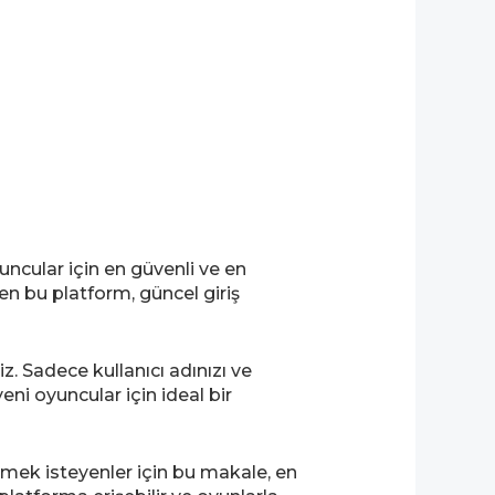
uncular için en güvenli ve en
n bu platform, güncel giriş
iz. Sadece kullanıcı adınızı ve
yeni oyuncular için ideal bir
enmek isteyenler için bu makale, en