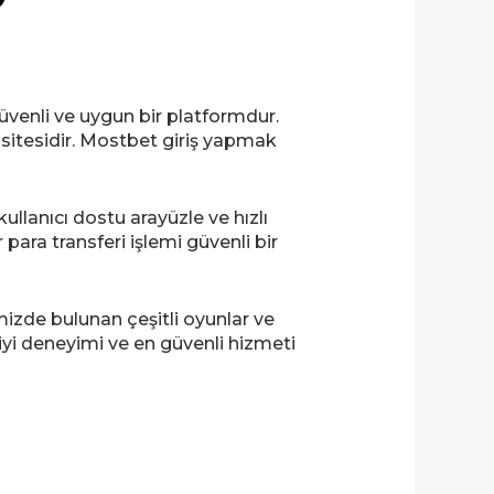
üvenli ve uygun bir platformdur.
 sitesidir. Mostbet giriş yapmak
ullanıcı dostu arayüzle ve hızlı
para transferi işlemi güvenli bir
mizde bulunan çeşitli oyunlar ve
 iyi deneyimi ve en güvenli hizmeti