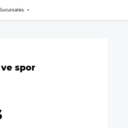
Sucursales
 ve spor
ş