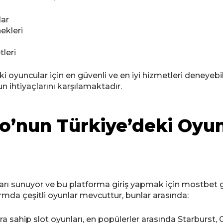
lar
ekleri
tleri
i oyuncular için en güvenli ve en iyi hizmetleri deneyebi
 ihtiyaçlarını karşılamaktadır.
o’nun Türkiye’deki Oyun
rı sunuyor ve bu platforma giriş yapmak için mostbet gi
formda çeşitli oyunlar mevcuttur, bunlar arasında:
ara sahip slot oyunları, en popülerler arasında Starburs