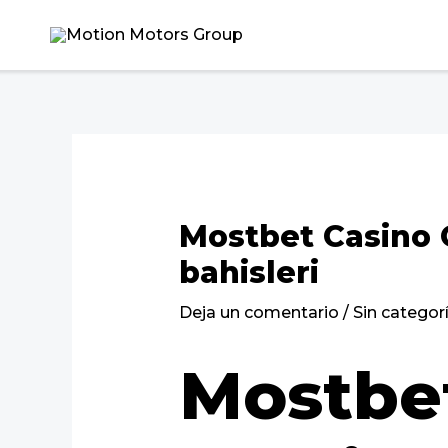
Ir
Navegación
al
de
contenido
entradas
Mostbet Casino G
bahisleri
Deja un comentario
/
Sin categor
Mostbet