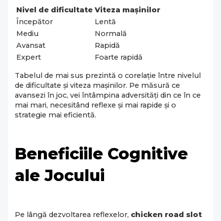
Nivel de dificultate
Viteza mașinilor
Începător
Lentă
Mediu
Normală
Avansat
Rapidă
Expert
Foarte rapidă
Tabelul de mai sus prezintă o corelație între nivelul
de dificultate și viteza mașinilor. Pe măsură ce
avansezi în joc, vei întâmpina adversități din ce în ce
mai mari, necesitând reflexe și mai rapide și o
strategie mai eficientă.
Beneficiile Cognitive
ale Jocului
Pe lângă dezvoltarea reflexelor,
chicken road slot