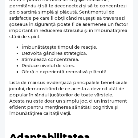
permitându-ți să te deconectezi și să te concentrezi
pe o sarcină simplă și plăcută. Sentimentul de
satisfacție pe care îl obții când reușești să traversezi
șoseaua în siguranță poate fi de asemenea un factor
important în reducerea stresului și în îmbunătățirea
stării de spirit.
Îmbunătățește timpul de reacție.
Dezvoltă gândirea strategică.
Stimulează concentrarea.
Reduce nivelul de stres.
Oferă o experiență recreativă plăcută.
Lista de mai sus evidențiază principalele beneficii ale
jocului, demonstrând de ce acesta a devenit atât de
popular în rândul jucătorilor de toate vârstele.
Acesta nu este doar un simplu joc, ci un instrument
eficient pentru menținerea sănătății cognitive și
îmbunătățirea calității vieții.
Adaptabilitatea