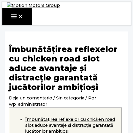
Ir
Navegación
Escribe
Nombre*
Correo
Web
MAIN
MENU
al
de
aquí...
electrónico*
contenido
entradas
Îmbunătățirea reflexelor
cu chicken road slot
aduce avantaje și
distracție garantată
jucătorilor ambițioși
Deja un comentario
/
Sin categoría
/ Por
wp_administrator
Îmbunătățirea reflexelor cu chicken road
slot aduce avantaje și distracție garantată
jucătorilor ambițioși