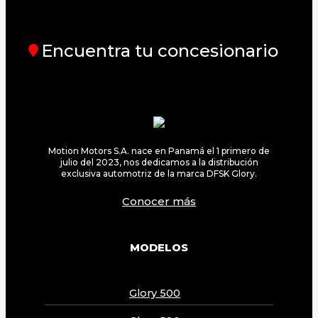
Encuentra tu concesionario
Motion Motors S.A. nace en Panamá el 1 primero de
julio del 2023, nos dedicamos a la distribución
exclusiva automotriz de la marca DFSK Glory.
Conocer más
MODELOS
Glory 500