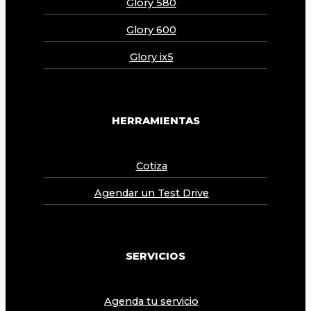
Glory 580
Glory 600
Glory ix5
HERRAMIENTAS
Cotiza
Agendar un Test Drive
SERVICIOS
Agenda tu servicio