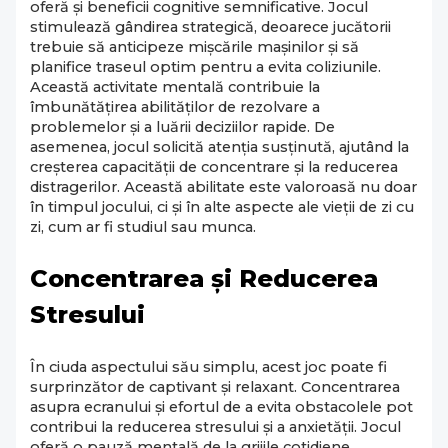
oferă și beneficii cognitive semnificative. Jocul
stimulează gândirea strategică, deoarece jucătorii
trebuie să anticipeze mișcările mașinilor și să
planifice traseul optim pentru a evita coliziunile.
Această activitate mentală contribuie la
îmbunătățirea abilităților de rezolvare a
problemelor și a luării deciziilor rapide. De
asemenea, jocul solicită atenția susținută, ajutând la
creșterea capacității de concentrare și la reducerea
distragerilor. Această abilitate este valoroasă nu doar
în timpul jocului, ci și în alte aspecte ale vieții de zi cu
zi, cum ar fi studiul sau munca.
Concentrarea și Reducerea
Stresului
În ciuda aspectului său simplu, acest joc poate fi
surprinzător de captivant și relaxant. Concentrarea
asupra ecranului și efortul de a evita obstacolele pot
contribui la reducerea stresului și a anxietății. Jocul
oferă o pauză mentală de la grijile cotidiene,