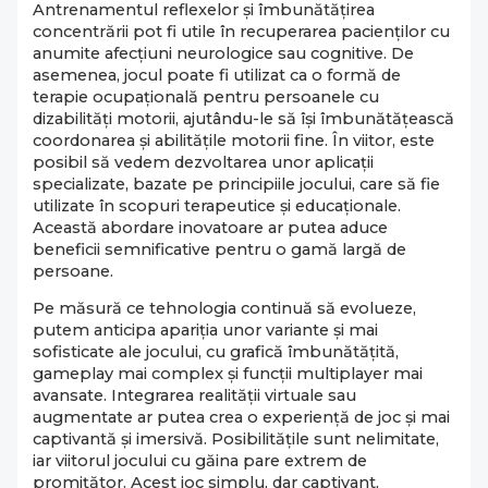
Antrenamentul reflexelor și îmbunătățirea
concentrării pot fi utile în recuperarea pacienților cu
anumite afecțiuni neurologice sau cognitive. De
asemenea, jocul poate fi utilizat ca o formă de
terapie ocupațională pentru persoanele cu
dizabilități motorii, ajutându-le să își îmbunătățească
coordonarea și abilitățile motorii fine. În viitor, este
posibil să vedem dezvoltarea unor aplicații
specializate, bazate pe principiile jocului, care să fie
utilizate în scopuri terapeutice și educaționale.
Această abordare inovatoare ar putea aduce
beneficii semnificative pentru o gamă largă de
persoane.
Pe măsură ce tehnologia continuă să evolueze,
putem anticipa apariția unor variante și mai
sofisticate ale jocului, cu grafică îmbunătățită,
gameplay mai complex și funcții multiplayer mai
avansate. Integrarea realității virtuale sau
augmentate ar putea crea o experiență de joc și mai
captivantă și imersivă. Posibilitățile sunt nelimitate,
iar viitorul jocului cu găina pare extrem de
promițător. Acest joc simplu, dar captivant,