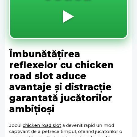
▶️
Îmbunătățirea
reflexelor cu chicken
road slot aduce
avantaje și distracție
garantată jucătorilor
ambițioși
Jocul
chicken road slot
a devenit rapid un mod
captivant de a petrece timpul, oferind jucătorilor o