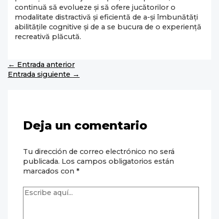
continuă să evolueze și să ofere jucătorilor o
modalitate distractivă și eficientă de a-și îmbunătăți
abilitățile cognitive și de a se bucura de o experiență
recreativă plăcută.
←
Entrada anterior
Entrada siguiente
→
Deja un comentario
Tu dirección de correo electrónico no será
publicada.
Los campos obligatorios están
marcados con
*