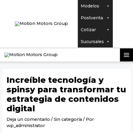
Ir
Navegación
Modelos
al
de
contenido
entradas
Postventa
Cotizar
Sucursales
MA
M
Increíble tecnología y
spinsy para transformar tu
estrategia de contenidos
digital
Deja un comentario
/
Sin categoría
/ Por
wp_administrator