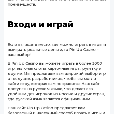
преимуществ.
Входи и играй
Если вы ищете место, где можно играть в игры и
выиграть реальные деньги, то Pin Up Casino –
ваш выбор!
В Pin Up Casino вы можете играть в более 3000
игр, включая слоты, карточные игры, рулетку и
другие. Мы предлагаем вам широкий выбор игр
от ведущих разработчиков, чтобы вы могли
найти игру, которая вам понравится. Наш сайт
доступен на русском языке, что делает его
удобным для игроков из России и других стран,
где русский язык является официальным.
Наш сайт Pin Up Casino предлагает вам
безопасный и надежный способ играть в игры и