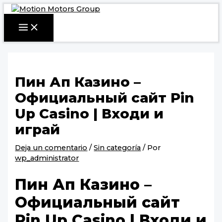
Ir
Navegación
Escribe
Nombre*
Correo
Web
MAIN
MENU
al
de
aquí...
electrónico*
contenido
entradas
Пин Ап Казино –
Официальный сайт Pin
Up Casino | Входи и
играй
Deja un comentario
/
Sin categoría
/ Por
wp_administrator
Пин Ап Казино –
Официальный сайт
Pin Up Casino | Входи и