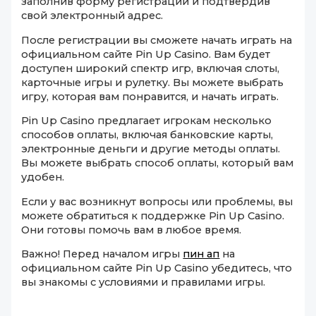
заполнив форму регистрации и подтвердив
свой электронный адрес.
После регистрации вы сможете начать играть на
официальном сайте Pin Up Casino. Вам будет
доступен широкий спектр игр, включая слоты,
карточные игры и рулетку. Вы можете выбрать
игру, которая вам понравится, и начать играть.
Pin Up Casino предлагает игрокам несколько
способов оплаты, включая банковские карты,
электронные деньги и другие методы оплаты.
Вы можете выбрать способ оплаты, который вам
удобен.
Если у вас возникнут вопросы или проблемы, вы
можете обратиться к поддержке Pin Up Casino.
Они готовы помочь вам в любое время.
Важно! Перед началом игры
пин ап
на
официальном сайте Pin Up Casino убедитесь, что
вы знакомы с условиями и правилами игры.