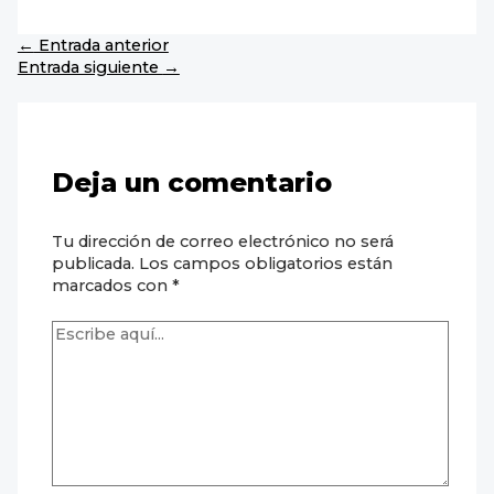
←
Entrada anterior
Entrada siguiente
→
Deja un comentario
Tu dirección de correo electrónico no será
publicada.
Los campos obligatorios están
marcados con
*