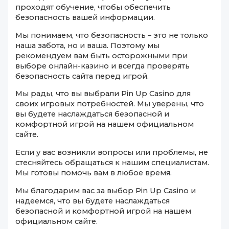
проходят обучение, чтобы обеспечить
безопасность вашей информации.
Мы понимаем, что безопасность – это не только
наша забота, но и ваша. Поэтому мы
рекомендуем вам быть осторожными при
выборе онлайн-казино и всегда проверять
безопасность сайта перед игрой.
Мы рады, что вы выбрали Pin Up Casino для
своих игровых потребностей. Мы уверены, что
вы будете наслаждаться безопасной и
комфортной игрой на нашем официальном
сайте.
Если у вас возникли вопросы или проблемы, не
стесняйтесь обращаться к нашим специалистам.
Мы готовы помочь вам в любое время.
Мы благодарим вас за выбор Pin Up Casino и
надеемся, что вы будете наслаждаться
безопасной и комфортной игрой на нашем
официальном сайте.