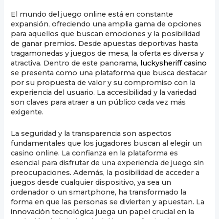
El mundo del juego online está en constante
expansión, ofreciendo una amplia gama de opciones
para aquellos que buscan emociones y la posibilidad
de ganar premios. Desde apuestas deportivas hasta
tragamonedas y juegos de mesa, la oferta es diversa y
atractiva. Dentro de este panorama,
luckysheriff casino
se presenta como una plataforma que busca destacar
por su propuesta de valor y su compromiso con la
experiencia del usuario. La accesibilidad y la variedad
son claves para atraer a un público cada vez más
exigente.
La seguridad y la transparencia son aspectos
fundamentales que los jugadores buscan al elegir un
casino online. La confianza en la plataforma es
esencial para disfrutar de una experiencia de juego sin
preocupaciones. Además, la posibilidad de acceder a
juegos desde cualquier dispositivo, ya sea un
ordenador o un smartphone, ha transformado la
forma en que las personas se divierten y apuestan. La
innovación tecnológica juega un papel crucial en la