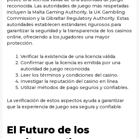
reconocida. Las autoridades de juego más respetadas
incluyen la Malta Gaming Authority, la UK Gambling
Commission y la Gibraltar Regulatory Authority. Estas
autoridades establecen estándares rigurosos para
garantizar la seguridad y la transparencia de los casinos
online, ofreciendo a los jugadores una mayor
protección.
Verificar la existencia de una licencia válida.
Confirmar que la licencia es emitida por una
autoridad de juego reconocida.
Leer los términos y condiciones del casino.
Investigar la reputación del casino en línea.
Utilizar métodos de pago seguros y confiables.
La verificación de estos aspectos ayuda a garantizar
que la experiencia de juego sea segura y confiable.
El Futuro de los