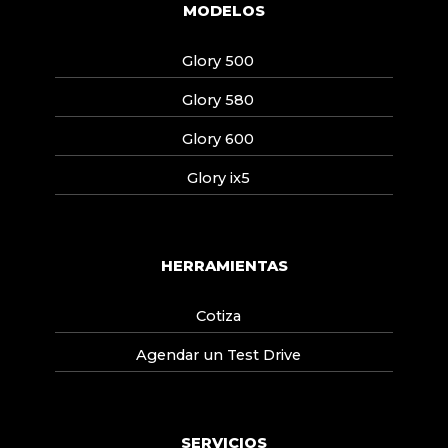
MODELOS
Glory 500
Glory 580
Glory 600
Glory ix5
HERRAMIENTAS
Cotiza
Agendar un Test Drive
SERVICIOS