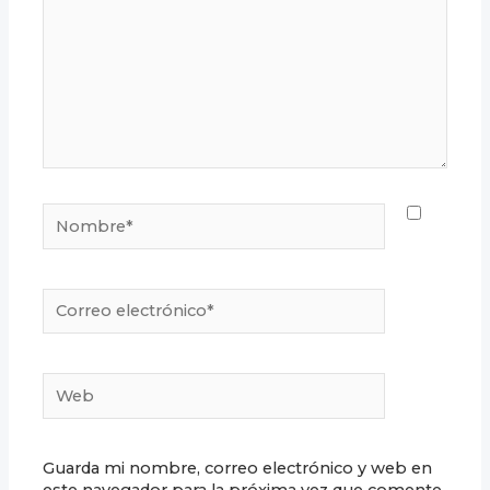
Nombre*
Correo
electrónico*
Web
Guarda mi nombre, correo electrónico y web en