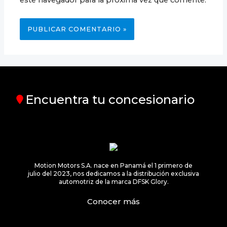
este navegador para la próxima vez que comente.
Encuentra tu concesionario
Motion Motors S.A. nace en Panamá el 1 primero de
julio del 2023, nos dedicamos a la distribución exclusiva
automotriz de la marca DFSK Glory.
Conocer más