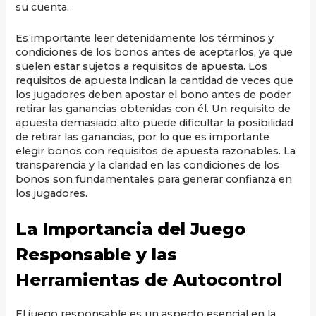
su cuenta.
Es importante leer detenidamente los términos y
condiciones de los bonos antes de aceptarlos, ya que
suelen estar sujetos a requisitos de apuesta. Los
requisitos de apuesta indican la cantidad de veces que
los jugadores deben apostar el bono antes de poder
retirar las ganancias obtenidas con él. Un requisito de
apuesta demasiado alto puede dificultar la posibilidad
de retirar las ganancias, por lo que es importante
elegir bonos con requisitos de apuesta razonables. La
transparencia y la claridad en las condiciones de los
bonos son fundamentales para generar confianza en
los jugadores.
La Importancia del Juego
Responsable y las
Herramientas de Autocontrol
El juego responsable es un aspecto esencial en la