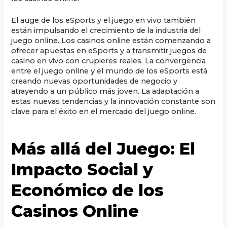
El auge de los eSports y el juego en vivo también
están impulsando el crecimiento de la industria del
juego online. Los casinos online están comenzando a
ofrecer apuestas en eSports y a transmitir juegos de
casino en vivo con crupieres reales. La convergencia
entre el juego online y el mundo de los eSports está
creando nuevas oportunidades de negocio y
atrayendo a un público más joven. La adaptación a
estas nuevas tendencias y la innovación constante son
clave para el éxito en el mercado del juego online.
Más allá del Juego: El
Impacto Social y
Económico de los
Casinos Online