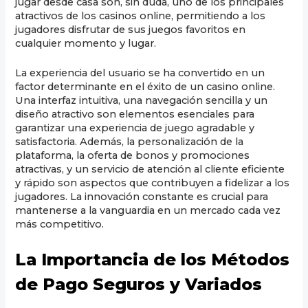
jugar desde casa son, sin duda, uno de los principales
atractivos de los casinos online, permitiendo a los
jugadores disfrutar de sus juegos favoritos en
cualquier momento y lugar.
La experiencia del usuario se ha convertido en un
factor determinante en el éxito de un casino online.
Una interfaz intuitiva, una navegación sencilla y un
diseño atractivo son elementos esenciales para
garantizar una experiencia de juego agradable y
satisfactoria. Además, la personalización de la
plataforma, la oferta de bonos y promociones
atractivas, y un servicio de atención al cliente eficiente
y rápido son aspectos que contribuyen a fidelizar a los
jugadores. La innovación constante es crucial para
mantenerse a la vanguardia en un mercado cada vez
más competitivo.
La Importancia de los Métodos
de Pago Seguros y Variados