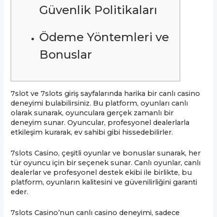
Güvenlik Politikaları
Ödeme Yöntemleri ve
Bonuslar
7slot ve 7slots giriş sayfalarında harika bir canlı casino
deneyimi bulabilirsiniz. Bu platform, oyunları canlı
olarak sunarak, oyunculara gerçek zamanlı bir
deneyim sunar. Oyuncular, profesyonel dealerlarla
etkileşim kurarak, ev sahibi gibi hissedebilirler.
7slots Casino, çeşitli oyunlar ve bonuslar sunarak, her
tür oyuncu için bir seçenek sunar. Canlı oyunlar, canlı
dealerlar ve profesyonel destek ekibi ile birlikte, bu
platform, oyunların kalitesini ve güvenilirliğini garanti
eder.
7slots Casino’nun canlı casino deneyimi, sadece