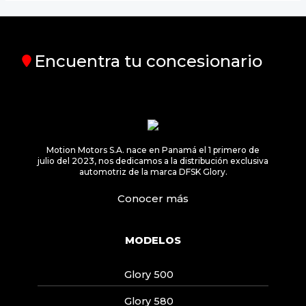
Encuentra tu concesionario
Motion Motors S.A. nace en Panamá el 1 primero de
julio del 2023, nos dedicamos a la distribución exclusiva
automotriz de la marca DFSK Glory.
Conocer más
MODELOS
Glory 500
Glory 580