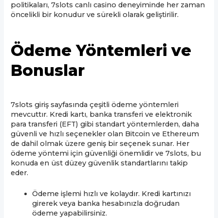
politikaları, 7slots canlı casino deneyiminde her zaman
öncelikli bir konudur ve sürekli olarak geliştirilir.
Ödeme Yöntemleri ve
Bonuslar
7slots giriş sayfasında çeşitli ödeme yöntemleri
mevcuttır. Kredi kartı, banka transferi ve elektronik
para transferi (EFT) gibi standart yöntemlerden, daha
güvenli ve hızlı seçenekler olan Bitcoin ve Ethereum
de dahil olmak üzere geniş bir seçenek sunar. Her
ödeme yöntemi için güvenliği önemlidir ve 7slots, bu
konuda en üst düzey güvenlik standartlarını takip
eder.
Ödeme işlemi hızlı ve kolaydır. Kredi kartınızı
girerek veya banka hesabınızla doğrudan
ödeme yapabilirsiniz.