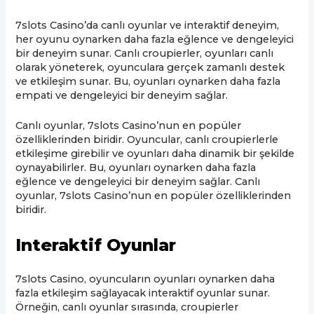
7slots Casino’da canlı oyunlar ve interaktif deneyim,
her oyunu oynarken daha fazla eğlence ve dengeleyici
bir deneyim sunar. Canlı croupierler, oyunları canlı
olarak yöneterek, oyunculara gerçek zamanlı destek
ve etkileşim sunar. Bu, oyunları oynarken daha fazla
empati ve dengeleyici bir deneyim sağlar.
Canlı oyunlar, 7slots Casino’nun en popüler
özelliklerinden biridir. Oyuncular, canlı croupierlerle
etkileşime girebilir ve oyunları daha dinamik bir şekilde
oynayabilirler. Bu, oyunları oynarken daha fazla
eğlence ve dengeleyici bir deneyim sağlar. Canlı
oyunlar, 7slots Casino’nun en popüler özelliklerinden
biridir.
Interaktif Oyunlar
7slots Casino, oyuncuların oyunları oynarken daha
fazla etkileşim sağlayacak interaktif oyunlar sunar.
Örneğin, canlı oyunlar sırasında, croupierler