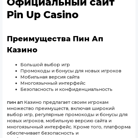
Официальный сайт
Pin Up Casino
Преимущества Пин Ап
Казино
Большой выбор игр
Промокоды и бонусы для новых игроков
Мобильная версия сайта
Многоязычный интерфейс
Безопасность и конфиденциальность
пин ап
Казино предлагает своим игрокам
множество преимуществ, включая широкий
выбор игр, регулярные промокоды и бонусы для
новых игроков, мобильную версию сайта и
многоязычный интерфейс. Кроме того, платформа
обеспечивает безопасность и