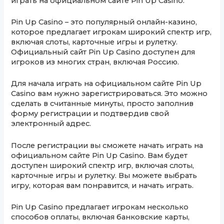
играть на официальном сайте Pin Up Casino.
Pin Up Casino – это популярный онлайн-казино,
которое предлагает игрокам широкий спектр игр,
включая слоты, карточные игры и рулетку.
Официальный сайт Pin Up Casino доступен для
игроков из многих стран, включая Россию.
Для начала играть на официальном сайте Pin Up
Casino вам нужно зарегистрироваться. Это можно
сделать в считанные минуты, просто заполнив
форму регистрации и подтвердив свой
электронный адрес.
После регистрации вы сможете начать играть на
официальном сайте Pin Up Casino. Вам будет
доступен широкий спектр игр, включая слоты,
карточные игры и рулетку. Вы можете выбрать
игру, которая вам понравится, и начать играть.
Pin Up Casino предлагает игрокам несколько
способов оплаты, включая банковские карты,