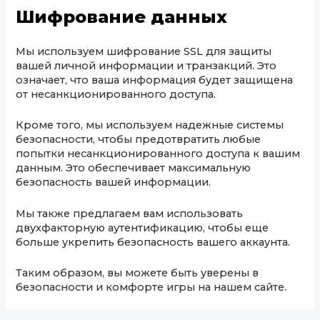
Шифрование данных
Мы используем шифрование SSL для защиты
вашей личной информации и транзакций. Это
означает, что ваша информация будет защищена
от несанкционированного доступа.
Кроме того, мы используем надежные системы
безопасности, чтобы предотвратить любые
попытки несанкционированного доступа к вашим
данным. Это обеспечивает максимальную
безопасность вашей информации.
Мы также предлагаем вам использовать
двухфакторную аутентификацию, чтобы еще
больше укрепить безопасность вашего аккаунта.
Таким образом, вы можете быть уверены в
безопасности и комфорте игры на нашем сайте.