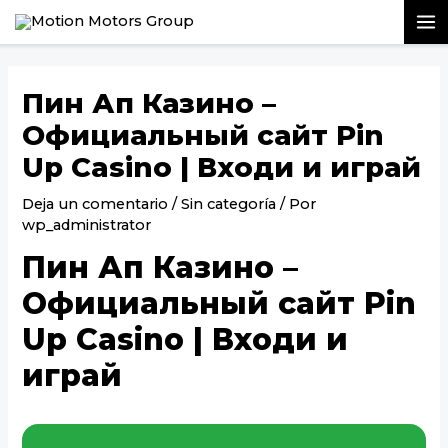
Ir
Navegación
MA
al
de
contenido
entradas
M
Пин Ап Казино –
Официальный сайт Pin
Up Casino | Входи и играй
Deja un comentario
/
Sin categoría
/ Por
wp_administrator
Пин Ап Казино –
Официальный сайт Pin
Up Casino | Входи и
играй