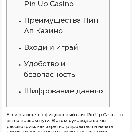
Pin Up Casino
Преимущества Пин
Ап Казино
Входи и играй
Удобство и
безопасность
Шифрование данных
Если вы ищете официальный сайт Pin Up Casino, то
вы на правом пути. В этом руководстве мы
рассмотрим, как зарегистрироваться и начать