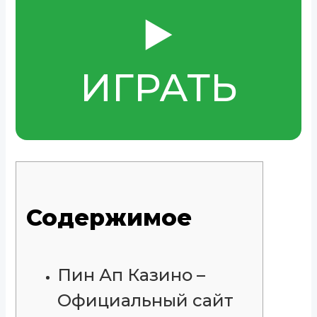
▶️
ИГРАТЬ
Содержимое
Пин Ап Казино –
Официальный сайт