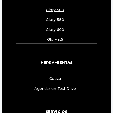
Glory 500
Glory 580
Glory 600
Glory ix5
HERRAMIENTAS
Cotiza
Agendar un Test Drive
SERVICIOS