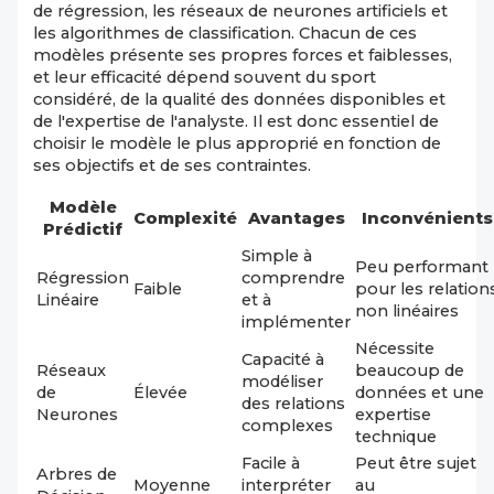
de régression, les réseaux de neurones artificiels et
les algorithmes de classification. Chacun de ces
modèles présente ses propres forces et faiblesses,
et leur efficacité dépend souvent du sport
considéré, de la qualité des données disponibles et
de l'expertise de l'analyste. Il est donc essentiel de
choisir le modèle le plus approprié en fonction de
ses objectifs et de ses contraintes.
Modèle
Complexité
Avantages
Inconvénients
Prédictif
Simple à
Peu performant
Régression
comprendre
Faible
pour les relation
Linéaire
et à
non linéaires
implémenter
Nécessite
Capacité à
Réseaux
beaucoup de
modéliser
de
Élevée
données et une
des relations
Neurones
expertise
complexes
technique
Facile à
Peut être sujet
Arbres de
Moyenne
interpréter
au