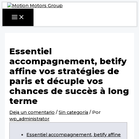
Ir
Navegación
Escribe
Nombre*
Correo
Web
MAIN
MENU
al
de
aquí...
electrónico*
contenido
entradas
Essentiel
accompagnement, betify
affine vos stratégies de
paris et décuple vos
chances de succès à long
terme
Deja un comentario
/
Sin categoría
/ Por
wp_administrator
Essentiel accompagnement, betify affine