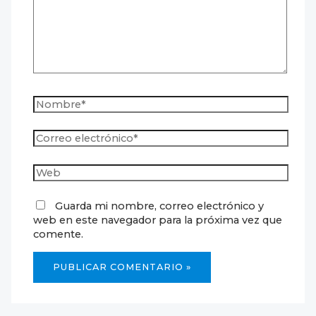
Guarda mi nombre, correo electrónico y
web en este navegador para la próxima vez que
comente.