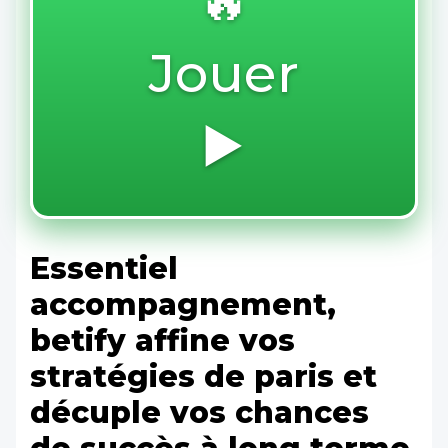
🔥
Jouer
▶️
Essentiel
accompagnement,
betify affine vos
stratégies de paris et
décuple vos chances