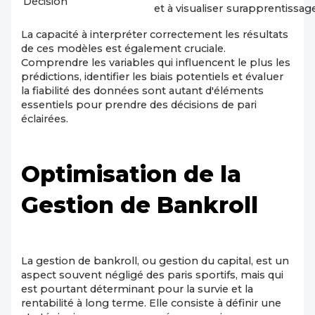
Décision
et à visualiser
surapprentissag
La capacité à interpréter correctement les résultats
de ces modèles est également cruciale.
Comprendre les variables qui influencent le plus les
prédictions, identifier les biais potentiels et évaluer
la fiabilité des données sont autant d'éléments
essentiels pour prendre des décisions de pari
éclairées.
Optimisation de la
Gestion de Bankroll
La gestion de bankroll, ou gestion du capital, est un
aspect souvent négligé des paris sportifs, mais qui
est pourtant déterminant pour la survie et la
rentabilité à long terme. Elle consiste à définir une