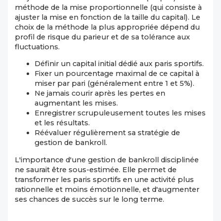
méthode de la mise proportionnelle (qui consiste à
ajuster la mise en fonction de la taille du capital). Le
choix de la méthode la plus appropriée dépend du
profil de risque du parieur et de sa tolérance aux
fluctuations.
Définir un capital initial dédié aux paris sportifs.
Fixer un pourcentage maximal de ce capital à
miser par pari (généralement entre 1 et 5%).
Ne jamais courir après les pertes en
augmentant les mises.
Enregistrer scrupuleusement toutes les mises
et les résultats.
Réévaluer régulièrement sa stratégie de
gestion de bankroll.
L'importance d'une gestion de bankroll disciplinée
ne saurait être sous-estimée. Elle permet de
transformer les paris sportifs en une activité plus
rationnelle et moins émotionnelle, et d'augmenter
ses chances de succès sur le long terme.