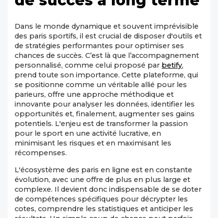
de succès à long terme
Dans le monde dynamique et souvent imprévisible
des paris sportifs, il est crucial de disposer d'outils et
de stratégies performantes pour optimiser ses
chances de succès. C’est là que l’accompagnement
personnalisé, comme celui proposé par
betify
,
prend toute son importance. Cette plateforme, qui
se positionne comme un véritable allié pour les
parieurs, offre une approche méthodique et
innovante pour analyser les données, identifier les
opportunités et, finalement, augmenter ses gains
potentiels. L'enjeu est de transformer la passion
pour le sport en une activité lucrative, en
minimisant les risques et en maximisant les
récompenses.
L'écosystème des paris en ligne est en constante
évolution, avec une offre de plus en plus large et
complexe. Il devient donc indispensable de se doter
de compétences spécifiques pour décrypter les
cotes, comprendre les statistiques et anticiper les