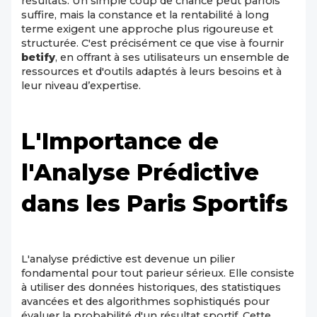
résultats. Un simple coup de chance peut parfois
suffire, mais la constance et la rentabilité à long
terme exigent une approche plus rigoureuse et
structurée. C'est précisément ce que vise à fournir
betify
, en offrant à ses utilisateurs un ensemble de
ressources et d'outils adaptés à leurs besoins et à
leur niveau d’expertise.
L'Importance de
l'Analyse Prédictive
dans les Paris Sportifs
L'analyse prédictive est devenue un pilier
fondamental pour tout parieur sérieux. Elle consiste
à utiliser des données historiques, des statistiques
avancées et des algorithmes sophistiqués pour
évaluer la probabilité d'un résultat sportif. Cette