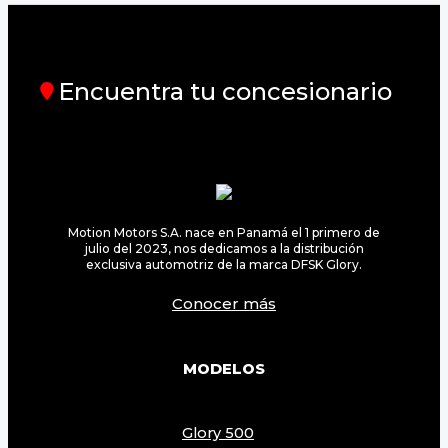
Encuentra tu concesionario
Motion Motors S.A. nace en Panamá el 1 primero de
julio del 2023, nos dedicamos a la distribución
exclusiva automotriz de la marca DFSK Glory.
Conocer más
MODELOS
Glory 500