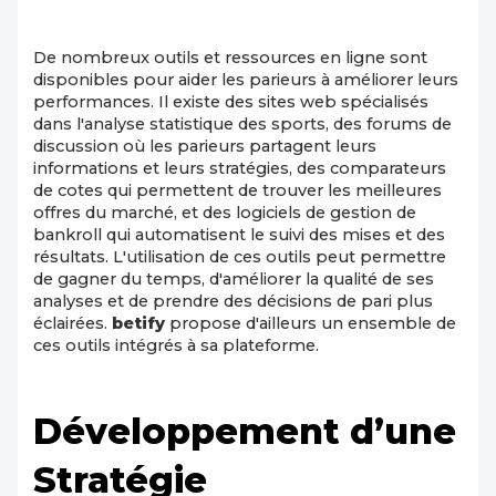
De nombreux outils et ressources en ligne sont
disponibles pour aider les parieurs à améliorer leurs
performances. Il existe des sites web spécialisés
dans l'analyse statistique des sports, des forums de
discussion où les parieurs partagent leurs
informations et leurs stratégies, des comparateurs
de cotes qui permettent de trouver les meilleures
offres du marché, et des logiciels de gestion de
bankroll qui automatisent le suivi des mises et des
résultats. L'utilisation de ces outils peut permettre
de gagner du temps, d'améliorer la qualité de ses
analyses et de prendre des décisions de pari plus
éclairées.
betify
propose d'ailleurs un ensemble de
ces outils intégrés à sa plateforme.
Développement d’une
Stratégie