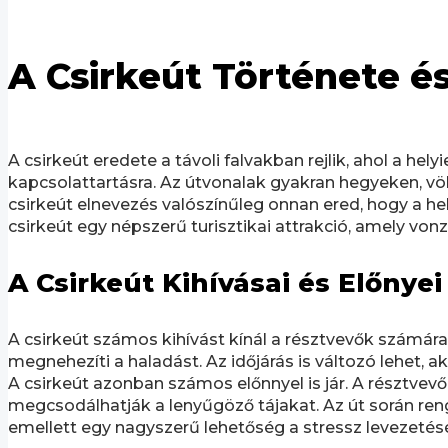
A Csirkeút Története 
A csirkeút eredete a távoli falvakban rejlik, ahol a h
kapcsolattartásra. Az útvonalak gyakran hegyeken, völ
csirkeút elnevezés valószínűleg onnan ered, hogy a he
csirkeút egy népszerű turisztikai attrakció, amely von
A Csirkeút Kihívásai és Előnyei
A csirkeút számos kihívást kínál a résztvevők számára
megnehezíti a haladást. Az időjárás is változó lehet, ak
A csirkeút azonban számos előnnyel is jár. A résztve
megcsodálhatják a lenyűgöző tájakat. Az út során reng
emellett egy nagyszerű lehetőség a stressz levezetésé