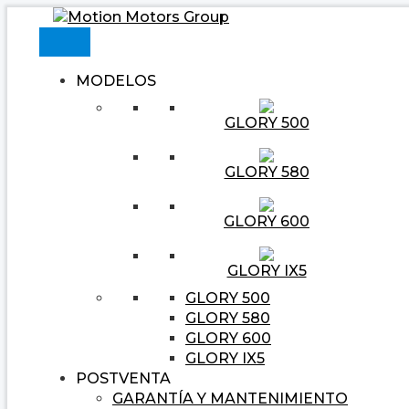
Ir
Navegación
Escribe
Nombre*
Correo
Web
al
de
aquí...
electrónico*
contenido
entradas
MODELOS
GLORY 500
GLORY 580
GLORY 600
GLORY IX5
GLORY 500
GLORY 580
GLORY 600
GLORY IX5
POSTVENTA
GARANTÍA Y MANTENIMIENTO