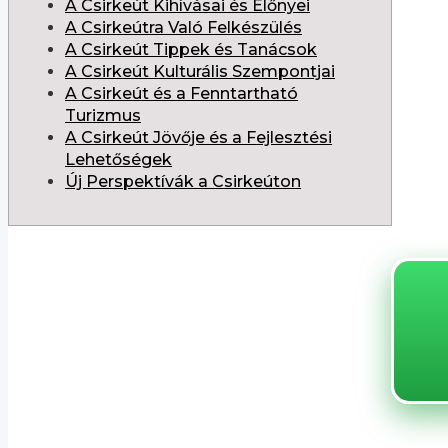
A Csirkeút Kihívásai és Előnyei
A Csirkeútra Való Felkészülés
A Csirkeút Tippek és Tanácsok
A Csirkeút Kulturális Szempontjai
A Csirkeút és a Fenntartható
Turizmus
A Csirkeút Jövője és a Fejlesztési
Lehetőségek
Új Perspektívák a Csirkeúton