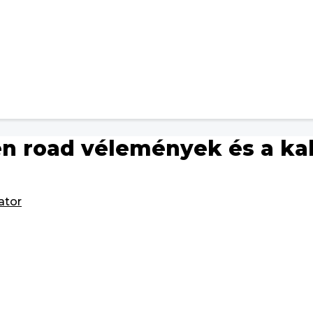
en road vélemények és a k
ator