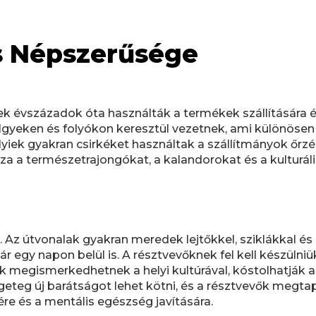
és Népszerűsége
elyiek évszázadok óta használták a termékek szállításár
gyeken és folyókon keresztül vezetnek, ami különösen k
lyiek gyakran csirkéket használtak a szállítmányok őrzé
zza a természetrajongókat, a kalandorokat és a kulturál
. Az útvonalak gyakran meredek lejtőkkel, sziklákkal és
ár egy napon belül is. A résztvevőknek fel kell készülniük
vők megismerkedhetnek a helyi kultúrával, kóstolhatják
eteg új barátságot lehet kötni, és a résztvevők megtap
re és a mentális egészség javítására.