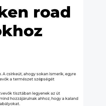
cken road
okhoz
. A csirkeút, ahogy sokan ismerik, egyre
vevők a természet szépségét
ztvevők tisztában legyenek az út
ás mind hozzájárulnak ahhoz, hogy a kaland
zabályokat.