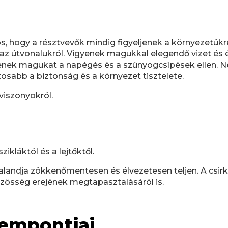
s, hogy a résztvevők mindig figyeljenek a környezetükre
az útvonalukról. Vigyenek magukkal elegendő vizet és éle
enek magukat a napégés és a szúnyogcsípések ellen. Ne 
osabb a biztonság és a környezet tisztelete.
viszonyokról.
kláktól és a lejtőktől.
landja zökkenőmentesen és élvezetesen teljen. A csirke
össég erejének megtapasztalásáról is.
zempontjai