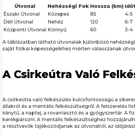
Útvonal
Nehézségi Fok
Hossza (km)
Idő
Északi Útvonal
Közepes
85
4-5
Déli Útvonal
Nehéz
120
6-7
Központi Útvonal
Könnyű
60
3-4
A táblázatban látható útvonalak különböző nehézségi
saját fizikai képességeikhez mérten válasszanak útvonal
A Csirkeútra Való Felké
A csirkeútra való felkészülés kulcsfontosságú a sikere
állakról és a mentális felkészültségről. A felszerelés li
iránytű, a naptej, a rovarriasztó és a gyógyszertár. A 
kerékpározni. A mentális felkészültséghez hozzájárulha
a résztvevők tájékozódjanak az útvonalról, az időjárási