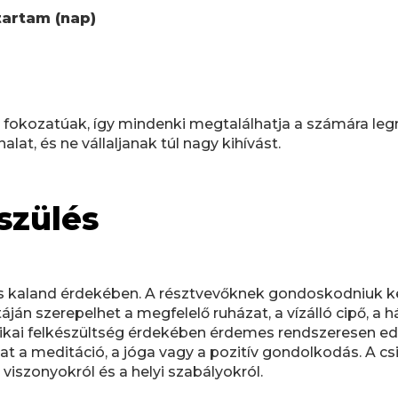
tartam (nap)
 fokozatúak, így mindenki megtalálhatja a számára leg
at, és ne vállaljanak túl nagy kihívást.
szülés
s kaland érdekében. A résztvevőknek gondoskodniuk kell a
stáján szerepelhet a megfelelő ruházat, a vízálló cipő, a h
fizikai felkészültség érdekében érdemes rendszeresen edz
t a meditáció, a jóga vagy a pozitív gondolkodás. A csi
 viszonyokról és a helyi szabályokról.