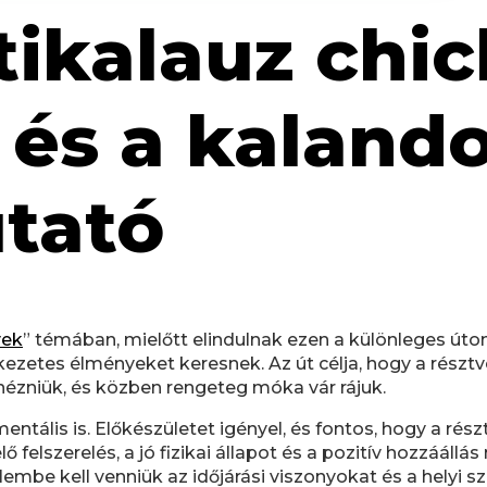
tikalauz chi
és a kaland
tató
yek
” témában, mielőtt elindulnak ezen a különleges úton
ezetes élményeket keresnek. Az út célja, hogy a részt
ézniük, és közben rengeteg móka vár rájuk.
entális is. Előkészületet igényel, és fontos, hogy a rés
 felszerelés, a jó fizikai állapot és a pozitív hozzááll
embe kell venniük az időjárási viszonyokat és a helyi s