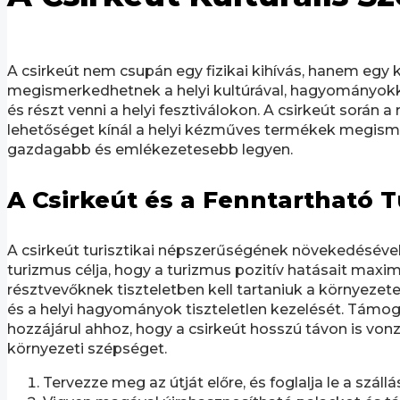
A csirkeút nem csupán egy fizikai kihívás, hanem egy ku
megismerkedhetnek a helyi kultúrával, hagyományokk
és részt venni a helyi fesztiválokon. A csirkeút során 
lehetőséget kínál a helyi kézműves termékek megismer
gazdagabb és emlékezetesebb legyen.
A Csirkeút és a Fenntartható 
A csirkeút turisztikai népszerűségének növekedésével
turizmus célja, hogy a turizmus pozitív hatásait maxim
résztvevőknek tiszteletben kell tartaniuk a környezetet
és a helyi hagyományok tiszteletlen kezelését. Támogat
hozzájárul ahhoz, hogy a csirkeút hosszú távon is vo
környezeti szépséget.
Tervezze meg az útját előre, és foglalja le a száll