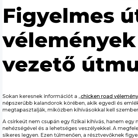
Figyelmes ú
vélemények 
vezető útmu
Sokan keresnek információt a „
chicken road vélemén
népszerűbb kalandorok körében, akik egyedi és emlék
megtapasztalják, miközben kihívásokkal kell szemben
A csirkeút nem csupán egy fizikai kihívás, hanem egy m
nehézségével és a lehetséges veszélyekkel. A megfelelő
sikeres legyen. Ezen túlmenően, a résztvevőknek figyel