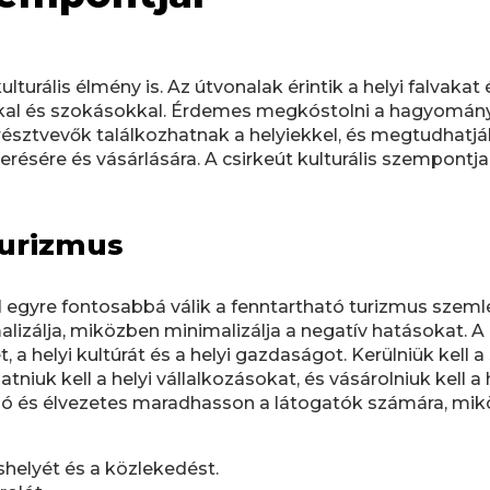
lturális élmény is. Az útvonalak érintik a helyi falvakat
al és szokásokkal. Érdemes megkóstolni a hagyományos
a résztvevők találkozhatnak a helyiekkel, és megtudhatjá
ésére és vásárlására. A csirkeút kulturális szempontj
Turizmus
 egyre fontosabbá válik a fenntartható turizmus szeml
alizálja, miközben minimalizálja a negatív hatásokat. A 
, a helyi kultúrát és a helyi gazdaságot. Kerülniük kell 
niuk kell a helyi vállalkozásokat, és vásárolniuk kell a
nzó és élvezetes maradhasson a látogatók számára, mik
áshelyét és a közlekedést.