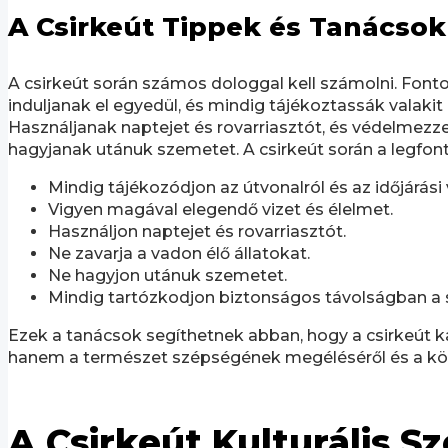
A Csirkeút Tippek és Tanácsok
A csirkeút során számos dologgal kell számolni. Fonto
induljanak el egyedül, és mindig tájékoztassák valakit 
Használjanak naptejet és rovarriasztót, és védelmezz
hagyjanak utánuk szemetet. A csirkeút során a legfont
Mindig tájékozódjon az útvonalról és az időjárási 
Vigyen magával elegendő vizet és élelmet.
Használjon naptejet és rovarriasztót.
Ne zavarja a vadon élő állatokat.
Ne hagyjon utánuk szemetet.
Mindig tartózkodjon biztonságos távolságban a szi
Ezek a tanácsok segíthetnek abban, hogy a csirkeút ka
hanem a természet szépségének megéléséről és a köz
A Csirkeút Kulturális S