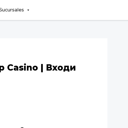
Sucursales
 Casino | Входи