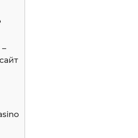
е
 –
сайт
а
asino