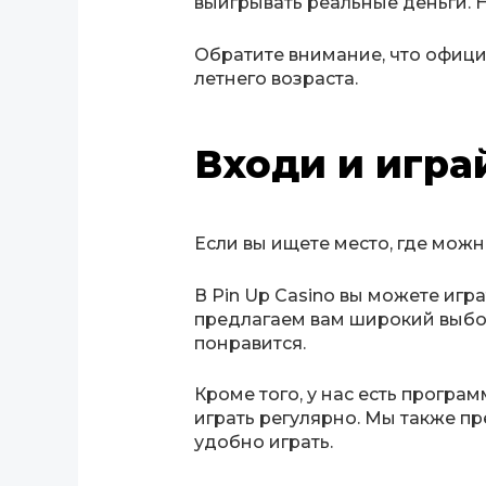
выигрывать реальные деньги. 
Обратите внимание, что официа
летнего возраста.
Входи и игра
Если вы ищете место, где можн
В Pin Up Casino вы можете игра
предлагаем вам широкий выбор
понравится.
Кроме того, у нас есть програ
играть регулярно. Мы также п
удобно играть.