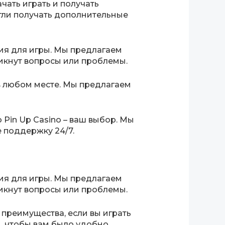
чать играть и получать
гли получать дополнительные
вия для игры. Мы предлагаем
никнут вопросы или проблемы.
 в любом месте. Мы предлагаем
 Pin Up Casino – ваш выбор. Мы
 поддержку 24/7.
вия для игры. Мы предлагаем
никнут вопросы или проблемы.
 преимущества, если вы играть
, чтобы вам было удобно