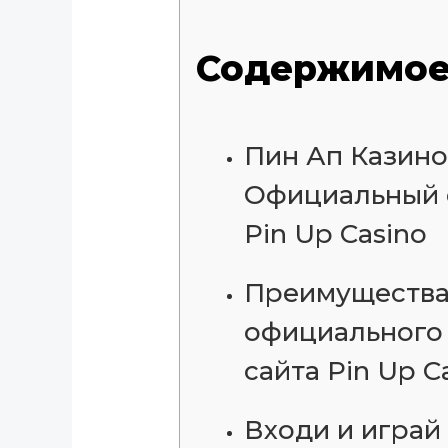
Содержимо
Пин Ап Казино
Официальный 
Pin Up Casino
Преимуществ
официального
сайта Pin Up C
Входи и играй