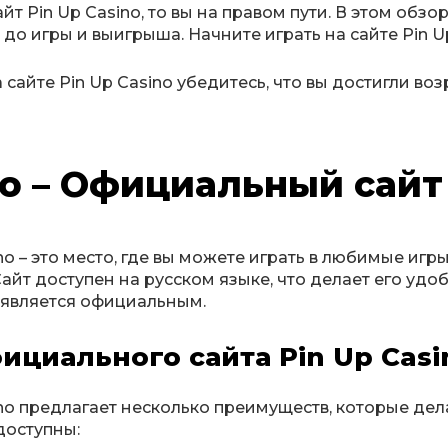
т Pin Up Casino, то вы на правом пути. В этом обз
 до игры и выигрыша. Начните играть на сайте Pin U
айте Pin Up Casino убедитесь, что вы достигли возра
о – Официальный сайт 
o – это место, где вы можете играть в любимые игры
айт доступен на русском языке, что делает его удо
к является официальным.
циального сайта Pin Up Casi
no предлагает несколько преимуществ, которые де
 доступны: