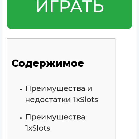
ИГРАТЬ
Содержимое
Преимущества и
недостатки 1xSlots
Преимущества
1xSlots