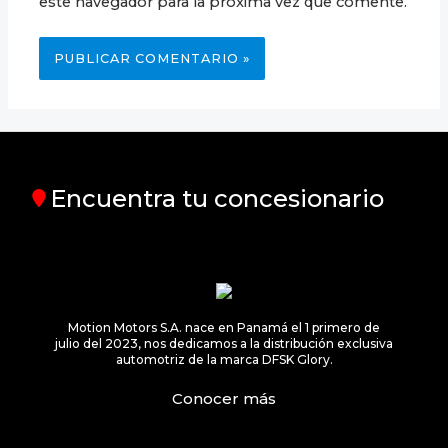
este navegador para la próxima vez que comente.
Encuentra tu concesionario
Motion Motors S.A. nace en Panamá el 1 primero de
julio del 2023, nos dedicamos a la distribución exclusiva
automotriz de la marca DFSK Glory.
Conocer más