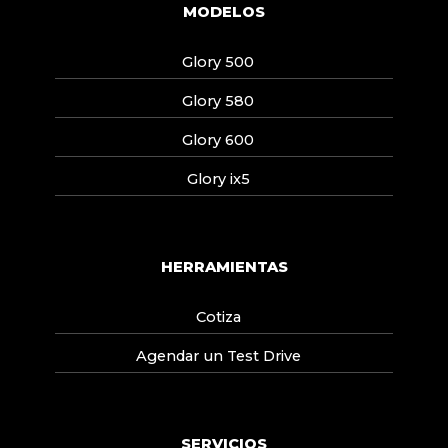
MODELOS
Glory 500
Glory 580
Glory 600
Glory ix5
HERRAMIENTAS
Cotiza
Agendar un Test Drive
SERVICIOS