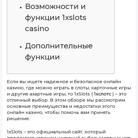
Возможности и
функции 1xslots
casino
Дополнительные
функции
Если вы ищете надежное и безопасное онлайн
казино, где можно играть в слоты, карточные игры
и другие азартные игры, то 1xSlots (
1хслотс
) – это
отличный выбор. В этом обзоре мы рассмотрим
основные преимущества и недостатки этого
онлайн казино, чтобы помочь вам принять
решение.
1xSlots – это официальный сайт, который