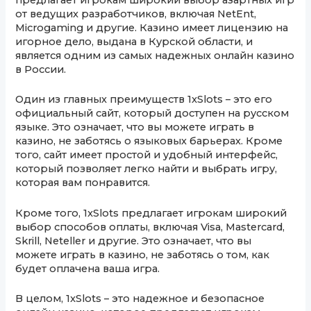
предлагает игрокам широкий выбор азартных игр
от ведущих разработчиков, включая NetEnt,
Microgaming и другие. Казино имеет лицензию на
игорное дело, выдана в Курской области, и
является одним из самых надежных онлайн казино
в России.
Один из главных преимуществ 1xSlots – это его
официальный сайт, который доступен на русском
языке. Это означает, что вы можете играть в
казино, не заботясь о языковых барьерах. Кроме
того, сайт имеет простой и удобный интерфейс,
который позволяет легко найти и выбрать игру,
которая вам понравится.
Кроме того, 1xSlots предлагает игрокам широкий
выбор способов оплаты, включая Visa, Mastercard,
Skrill, Neteller и другие. Это означает, что вы
можете играть в казино, не заботясь о том, как
будет оплачена ваша игра.
В целом, 1xSlots – это надежное и безопасное