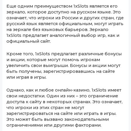
Еще одним преимуществом 1xSlots является его
зеркало, которое доступно на русском языке. Это
означает, что игроки из России и других стран, где
русский язык является официальным, могут играть
на зеркале без языковых барьеров. Зеркало
1xSlots предлагает аналогичный выбор игр, как и
официальный сайт.
Кроме того, 1xSlots предлагает различные бонусы
и акции, которые могут помочь игрокам
увеличить свои выигрыши. Бонусы и акции могут
быть получены, зарегистрировавшись на сайте
или играя в игры.
Однако, как и любое онлайн-казино, 1xSlots имеет
свои недостатки. Один из них – это ограничение
доступа к сайту в некоторых странах. Это означает,
что игроки из этих стран не могут
зарегистрироваться на сайте или играть в игры.
Это может быть вызвано законодательными
ограничениями или другими факторами.