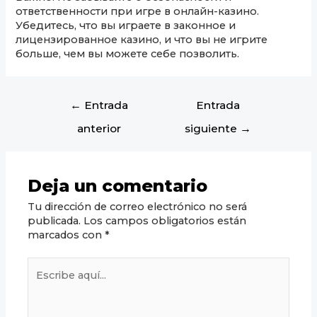
ответственности при игре в онлайн-казино.
Убедитесь, что вы играете в законное и
лицензированное казино, и что вы не игрите
больше, чем вы можете себе позволить.
←
Entrada
Entrada
anterior
siguiente
→
Deja un comentario
Tu dirección de correo electrónico no será
publicada.
Los campos obligatorios están
marcados con
*
Escribe
aquí...