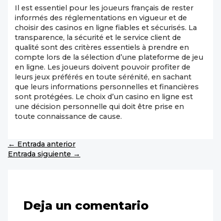
Il est essentiel pour les joueurs français de rester
informés des réglementations en vigueur et de
choisir des casinos en ligne fiables et sécurisés. La
transparence, la sécurité et le service client de
qualité sont des critères essentiels à prendre en
compte lors de la sélection d’une plateforme de jeu
en ligne. Les joueurs doivent pouvoir profiter de
leurs jeux préférés en toute sérénité, en sachant
que leurs informations personnelles et financières
sont protégées. Le choix d’un casino en ligne est
une décision personnelle qui doit être prise en
toute connaissance de cause.
←
Entrada anterior
Entrada siguiente
→
Deja un comentario