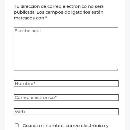
Tu dirección de correo electrónico no será
publicada.
Los campos obligatorios están
marcados con
*
Guarda mi nombre, correo electrónico y