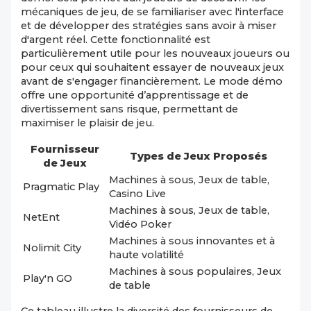
mécaniques de jeu, de se familiariser avec l'interface
et de développer des stratégies sans avoir à miser
d'argent réel. Cette fonctionnalité est
particulièrement utile pour les nouveaux joueurs ou
pour ceux qui souhaitent essayer de nouveaux jeux
avant de s'engager financièrement. Le mode démo
offre une opportunité d’apprentissage et de
divertissement sans risque, permettant de
maximiser le plaisir de jeu.
Fournisseur
Types de Jeux Proposés
de Jeux
Machines à sous, Jeux de table,
Pragmatic Play
Casino Live
Machines à sous, Jeux de table,
NetEnt
Vidéo Poker
Machines à sous innovantes et à
Nolimit City
haute volatilité
Machines à sous populaires, Jeux
Play'n GO
de table