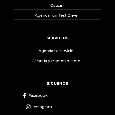
Cotiza
Agendar un Test Drive
SERVICIOS
Agenda tu servicio
Garantía y Mantenimiento
SIGUENOS
Facebook
Instagram