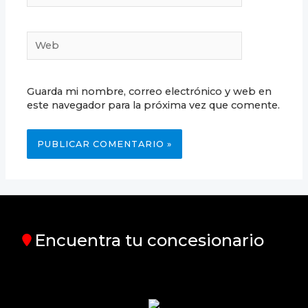
Web
Guarda mi nombre, correo electrónico y web en
este navegador para la próxima vez que comente.
Encuentra tu concesionario