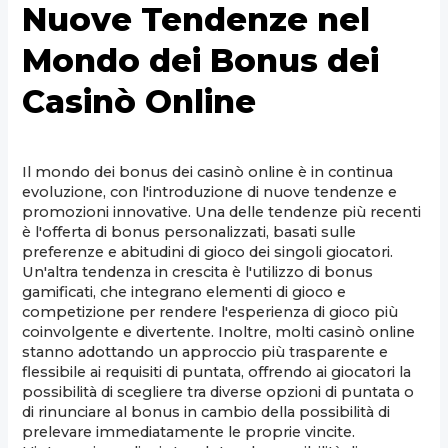
Nuove Tendenze nel
Mondo dei Bonus dei
Casinò Online
Il mondo dei bonus dei casinò online è in continua
evoluzione, con l'introduzione di nuove tendenze e
promozioni innovative. Una delle tendenze più recenti
è l'offerta di bonus personalizzati, basati sulle
preferenze e abitudini di gioco dei singoli giocatori.
Un'altra tendenza in crescita è l'utilizzo di bonus
gamificati, che integrano elementi di gioco e
competizione per rendere l'esperienza di gioco più
coinvolgente e divertente. Inoltre, molti casinò online
stanno adottando un approccio più trasparente e
flessibile ai requisiti di puntata, offrendo ai giocatori la
possibilità di scegliere tra diverse opzioni di puntata o
di rinunciare al bonus in cambio della possibilità di
prelevare immediatamente le proprie vincite.