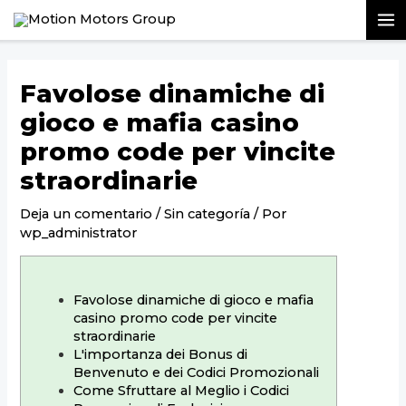
Ir
Navegación
MA
al
de
contenido
entradas
M
Favolose dinamiche di
gioco e mafia casino
promo code per vincite
straordinarie
Deja un comentario
/
Sin categoría
/ Por
wp_administrator
Favolose dinamiche di gioco e mafia
casino promo code per vincite
straordinarie
L'importanza dei Bonus di
Benvenuto e dei Codici Promozionali
Come Sfruttare al Meglio i Codici