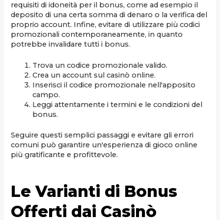
requisiti di idoneità per il bonus, come ad esempio il
deposito di una certa somma di denaro o la verifica del
proprio account. Infine, evitare di utilizzare più codici
promozionali contemporaneamente, in quanto
potrebbe invalidare tutti i bonus.
Trova un codice promozionale valido.
Crea un account sul casinò online.
Inserisci il codice promozionale nell'apposito
campo.
Leggi attentamente i termini e le condizioni del
bonus.
Seguire questi semplici passaggi e evitare gli errori
comuni può garantire un'esperienza di gioco online
più gratificante e profittevole.
Le Varianti di Bonus
Offerti dai Casinò