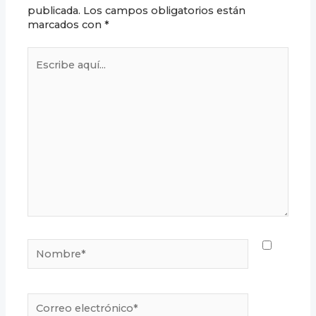
publicada.
Los campos obligatorios están
marcados con
*
Escribe
aquí...
Nombre*
Correo
electrónico*