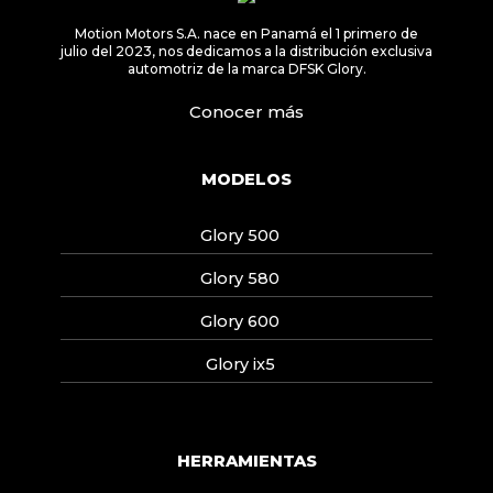
Motion Motors S.A. nace en Panamá el 1 primero de
julio del 2023, nos dedicamos a la distribución exclusiva
automotriz de la marca DFSK Glory.
Conocer más
MODELOS
Glory 500
Glory 580
Glory 600
Glory ix5
HERRAMIENTAS