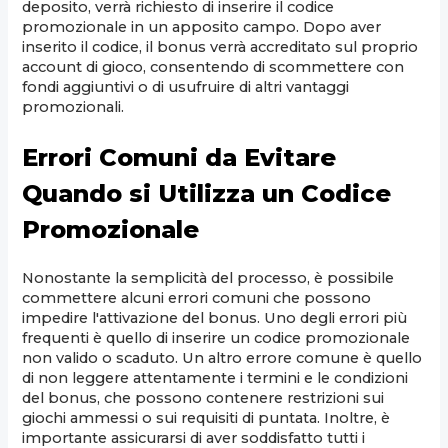
deposito, verrà richiesto di inserire il codice
promozionale in un apposito campo. Dopo aver
inserito il codice, il bonus verrà accreditato sul proprio
account di gioco, consentendo di scommettere con
fondi aggiuntivi o di usufruire di altri vantaggi
promozionali.
Errori Comuni da Evitare
Quando si Utilizza un Codice
Promozionale
Nonostante la semplicità del processo, è possibile
commettere alcuni errori comuni che possono
impedire l'attivazione del bonus. Uno degli errori più
frequenti è quello di inserire un codice promozionale
non valido o scaduto. Un altro errore comune è quello
di non leggere attentamente i termini e le condizioni
del bonus, che possono contenere restrizioni sui
giochi ammessi o sui requisiti di puntata. Inoltre, è
importante assicurarsi di aver soddisfatto tutti i