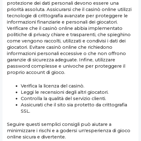
protezione dei dati personali devono essere una
priorità assoluta. Assicurarsi che il casinò online utilizzi
tecnologie di crittografia avanzate per proteggere le
informazioni finanziarie e personali dei giocatori.
Verificare che il casinò online abbia implementato
politiche di privacy chiare e trasparenti, che spieghino
come vengono raccolti, utilizzati e condivisi i dati dei
giocatori. Evitare casinò online che richiedono
informazioni personali eccessive o che non offrono
garanzie di sicurezza adeguate. Infine, utilizzare
password complesse e univoche per proteggere il
proprio account di gioco.
Verifica la licenza del casinò.
Leggi le recensioni degli altri giocatori.
Controlla la qualità del servizio clienti.
Assicurati che il sito sia protetto da crittografia
SSL.
Seguire questi semplici consigli può aiutare a
minimizzare i rischi e a godersi un'esperienza di gioco
online sicura e divertente.