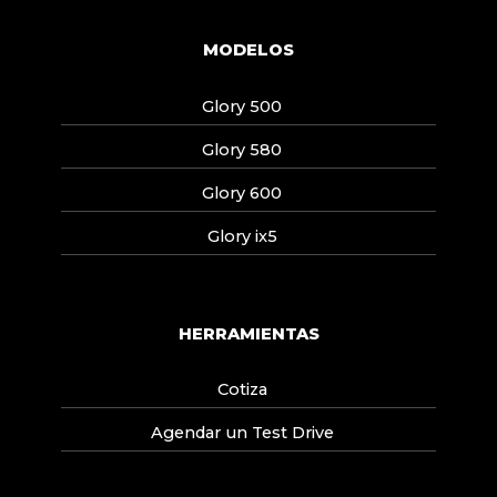
MODELOS
Glory 500
Glory 580
Glory 600
Glory ix5
HERRAMIENTAS
Cotiza
Agendar un Test Drive