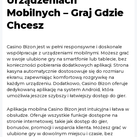
Urządzeniach
Mobilnych – Graj Gdzie
Chcesz
Casino Bizon jest w pełni responsywne i doskonale
współpracuje z urządzeniami mobilnymi. Możesz grać
w swoje ulubione gry na smartfonie lub tablecie, bez
konieczności pobierania dodatkowych aplikacji. Strona
kasyna automatycznie dostosowuje się do rozmiaru
ekranu, zapewniając komfortową rozgrywkę na
każdym urządzeniu. Dodatkowo, Casino Bizon oferuje
dedykowaną aplikację na system Android, która
umożliwia jeszcze szybszy i łatwiejszy dostęp do gier.
Aplikacja mobilna Casino Bizon jest intuicyjna i łatwa w
obsłudze. Oferuje wszystkie funkcje dostępne na
stronie internetowej, takie jak dostęp do gier,
bonusów, promocji i wsparcia klienta. Możesz grać w
ulubione gry w dowolnym miejscu i czasie, bez