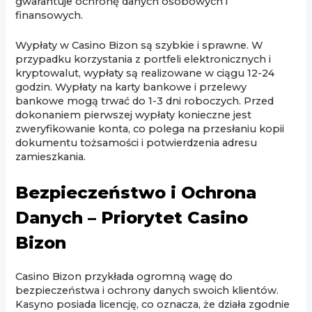
gwarantuje ochronę danych osobowych i
finansowych.
Wypłaty w Casino Bizon są szybkie i sprawne. W
przypadku korzystania z portfeli elektronicznych i
kryptowalut, wypłaty są realizowane w ciągu 12-24
godzin. Wypłaty na karty bankowe i przelewy
bankowe mogą trwać do 1-3 dni roboczych. Przed
dokonaniem pierwszej wypłaty konieczne jest
zweryfikowanie konta, co polega na przesłaniu kopii
dokumentu tożsamości i potwierdzenia adresu
zamieszkania.
Bezpieczeństwo i Ochrona
Danych – Priorytet Casino
Bizon
Casino Bizon przykłada ogromną wagę do
bezpieczeństwa i ochrony danych swoich klientów.
Kasyno posiada licencję, co oznacza, że działa zgodnie