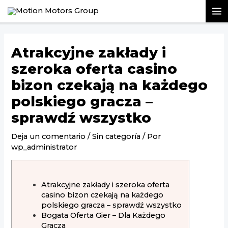
Ir
Navegación
MA
al
de
contenido
entradas
M
Atrakcyjne zakłady i
szeroka oferta casino
bizon czekają na każdego
polskiego gracza –
sprawdź wszystko
Deja un comentario
/
Sin categoría
/ Por
wp_administrator
Atrakcyjne zakłady i szeroka oferta
casino bizon czekają na każdego
polskiego gracza – sprawdź wszystko
Bogata Oferta Gier – Dla Każdego
Gracza