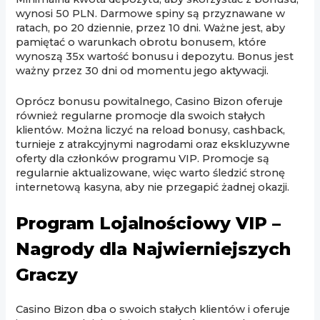
wynosi 50 PLN. Darmowe spiny są przyznawane w
ratach, po 20 dziennie, przez 10 dni. Ważne jest, aby
pamiętać o warunkach obrotu bonusem, które
wynoszą 35x wartość bonusu i depozytu. Bonus jest
ważny przez 30 dni od momentu jego aktywacji.
Oprócz bonusu powitalnego, Casino Bizon oferuje
również regularne promocje dla swoich stałych
klientów. Można liczyć na reload bonusy, cashback,
turnieje z atrakcyjnymi nagrodami oraz ekskluzywne
oferty dla członków programu VIP. Promocje są
regularnie aktualizowane, więc warto śledzić stronę
internetową kasyna, aby nie przegapić żadnej okazji.
Program Lojalnościowy VIP –
Nagrody dla Najwierniejszych
Graczy
Casino Bizon dba o swoich stałych klientów i oferuje