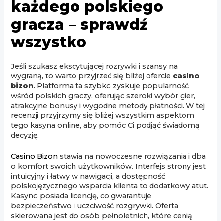
każdego polskiego
gracza – sprawdź
wszystko
Jeśli szukasz ekscytującej rozrywki i szansy na
wygraną, to warto przyjrzeć się bliżej ofercie
casino
bizon
. Platforma ta szybko zyskuje popularność
wśród polskich graczy, oferując szeroki wybór gier,
atrakcyjne bonusy i wygodne metody płatności. W tej
recenzji przyjrzymy się bliżej wszystkim aspektom
tego kasyna online, aby pomóc Ci podjąć świadomą
decyzję.
Casino Bizon
stawia na nowoczesne rozwiązania i dba
o komfort swoich użytkowników. Interfejs strony jest
intuicyjny i łatwy w nawigacji, a dostępność
polskojęzycznego wsparcia klienta to dodatkowy atut.
Kasyno posiada licencję, co gwarantuje
bezpieczeństwo i uczciwość rozgrywki. Oferta
skierowana jest do osób pełnoletnich, które cenią