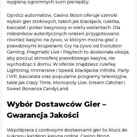
wygraną ogromnych sum pieniędzy.
Oprócz automatów, Casino Bizon oferuje szeroki
wybór gier stołowych, takich jak blackjack, ruletka,
baccarat i poker kasynowy w wielu wariantach. Dla
miłośników autentycznych wrażeń przygotowano
również kasyno na żywo, w którym można grać z
prawdziwymi krupierami. Gry na żywo od Evolution
Gaming, Pragmatic Live i Playtech to doskonała okazja,
aby poczuć atmosferę prawdziwego kasyna, nie
wychodząc z domu. W ofercie znajdziesz ruletkę
Lightning, Immersive i Speed, blackjacka Infinite, Party
i VIP, baccarata oraz popularne programy telewizyjne,
takie jak Crazy Time, Monopoly Live, Dream Catcher i
Sweet Bonanza CandyLand.
Wybór Dostawców Gier –
Gwarancja Jakości
Współpraca z czołowymi dostawcami gier to klucz do
sukcesu każdego kasyna online. Casino Bizon