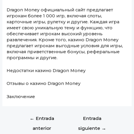
Dragon Money официальный сайт предлагает
игрокам более 1 000 игр, включая слоты,
карточные игры, рулетку и другие. Каждая игра
имеет свою уникальную тему и функцию, что
обеспечивает игрокам высокий уровень
развлечения. Кроме того, казино Dragon Money
предлагает игрокам выгодные условия для игры,
включая приветственные бонусы, реферальные
программы и другие.
Недостатки казино Dragon Money
Отзывы о казино Dragon Money
Заключение
←
Entrada
Entrada
anterior
siguiente
→