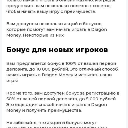
предложить вам несколько полезных советов,
чтобы начать вашу игру с преимуществ.
Вам доступны несколько акций и бонусов,
которые помогут вам начать играть в Dragon
Money. Некоторые из них:
Бонус для новых игроков
Вам предлагается бонус в 100% от вашей первой
депозита, до 10 000 рублей. Это отличный способ
начать играть в Dragon Money и испытать наши
игры.
Кроме того, вам доступен бонус за регистрацию в
50% от вашей первой депозита, до 5 000 рублей.
Это еще один способ начать играть в Dragon
Money и получить преимущества.
Не забывайте, что акции и бонусы могут