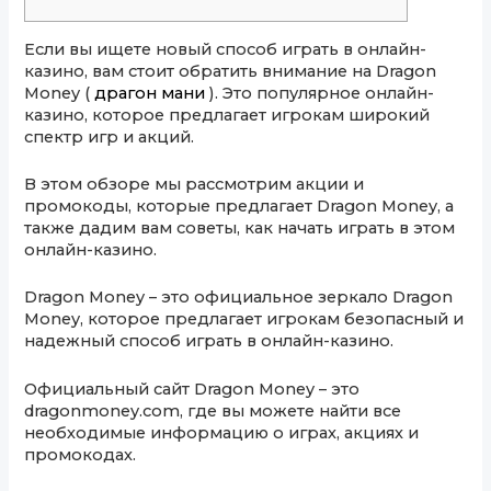
Если вы ищете новый способ играть в онлайн-
казино, вам стоит обратить внимание на Dragon
Money (
драгон мани
). Это популярное онлайн-
казино, которое предлагает игрокам широкий
спектр игр и акций.
В этом обзоре мы рассмотрим акции и
промокоды, которые предлагает Dragon Money, а
также дадим вам советы, как начать играть в этом
онлайн-казино.
Dragon Money – это официальное зеркало Dragon
Money, которое предлагает игрокам безопасный и
надежный способ играть в онлайн-казино.
Официальный сайт Dragon Money – это
dragonmoney.com, где вы можете найти все
необходимые информацию о играх, акциях и
промокодах.