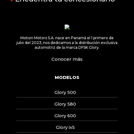
Motion Motors S.A. nace en Panamá el 1 primero de
julio del 2023, nos dedicamos a la distribución exclusiva
automotriz de la marca DFSK Glory.
Conocer más
MODELOS
Glory 500
Glory 580
Glory 600
Glory ix5