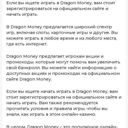
Если вы ищете играть в Dragon Money, вам стоит
зарегистрироваться на официальном сайте и
начать играть.
В Dragon Money предлагается широкий спектр
игр, включая слоты, карточные игры и другие. Вы
можете играть в любое время и из любого места,
где есть интернет.
Dragon Money предлагает игрокам акции и
промокоды, которые могут помочь вам увеличить
свой банкролл. Вы можете найти информацию о
доступных акциях и промокодах на официальном
сайте Dragon Money.
Если вы ищете начать играть в Dragon Money, вам
стоит зарегистрироваться на официальном сайте и
начать играть. Вам также рекомендуется
прочитать условия и правила игры, чтобы вы
знали, как играть в этом онлайн-казино.
В целом, Dragon Money – это популярное онлайн-