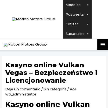
Ir
Navegación
Modelos
al
de
contenido
entradas
Postventa
Cotizar
Sucursales
MA
M
Kasyno online Vulkan
Vegas – Bezpieczeństwo i
Licencjonowanie
Deja un comentario
/
Sin categoría
/ Por
wp_administrator
Kasyno online Vulkan