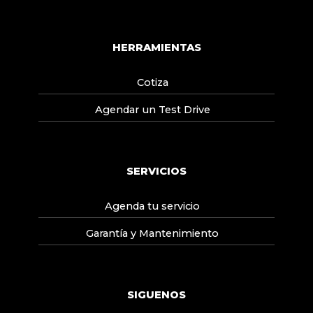
HERRAMIENTAS
Cotiza
Agendar un Test Drive
SERVICIOS
Agenda tu servicio
Garantía y Mantenimiento
SIGUENOS