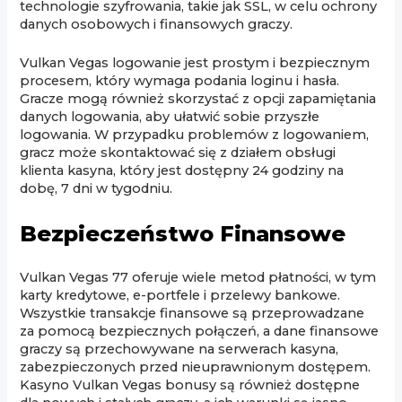
technologie szyfrowania, takie jak SSL, w celu ochrony
danych osobowych i finansowych graczy.
Vulkan Vegas logowanie jest prostym i bezpiecznym
procesem, który wymaga podania loginu i hasła.
Gracze mogą również skorzystać z opcji zapamiętania
danych logowania, aby ułatwić sobie przyszłe
logowania. W przypadku problemów z logowaniem,
gracz może skontaktować się z działem obsługi
klienta kasyna, który jest dostępny 24 godziny na
dobę, 7 dni w tygodniu.
Bezpieczeństwo Finansowe
Vulkan Vegas 77 oferuje wiele metod płatności, w tym
karty kredytowe, e-portfele i przelewy bankowe.
Wszystkie transakcje finansowe są przeprowadzane
za pomocą bezpiecznych połączeń, a dane finansowe
graczy są przechowywane na serwerach kasyna,
zabezpieczonych przed nieuprawnionym dostępem.
Kasyno Vulkan Vegas bonusy są również dostępne