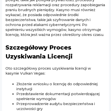
polityki, takie jak polityka prywatności, procedury
rozpatrywania reklamacji oraz procedury zapobiegania
praniu brudnych pieniędzy. Kasyno musi również
wykazać, że posiada odpowiednie środki
bezpieczeństwa, takie jak szyfrowanie danych i
ochrona przed atakami cybernetycznymi. Po
spełnieniu wszystkich wymogów, kasyno otrzymuje
licencję, która jest ważna przez określony okres czasu.
Szczegółowy Proces
Uzyskiwania Licencji
Oto szczegółowy proces uzyskiwania licencji w
kasynie Vulkan Vegas:
Złożenie wniosku o licencję do odpowiedniej
instytucji
Przedstawienie dokumentacji potwierdzającej
spełnienie wymogów
Przeprowadzenie audytu bezpieczeństwa i
uczciwości gry