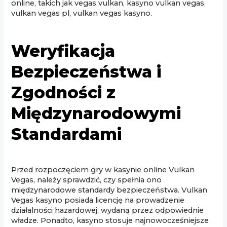
online, takich jak vegas vulkan, kasyno vulkan vegas,
vulkan vegas pl, vulkan vegas kasyno.
Weryfikacja
Bezpieczeństwa i
Zgodności z
Międzynarodowymi
Standardami
Przed rozpoczęciem gry w kasynie online Vulkan
Vegas, należy sprawdzić, czy spełnia ono
międzynarodowe standardy bezpieczeństwa. Vulkan
Vegas kasyno posiada licencję na prowadzenie
działalności hazardowej, wydaną przez odpowiednie
władze. Ponadto, kasyno stosuje najnowocześniejsze