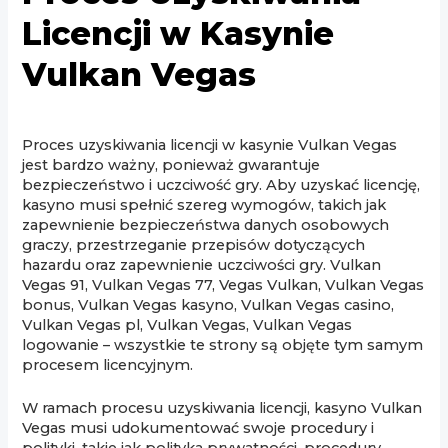
Licencji w Kasynie
Vulkan Vegas
Proces uzyskiwania licencji w kasynie Vulkan Vegas
jest bardzo ważny, ponieważ gwarantuje
bezpieczeństwo i uczciwość gry. Aby uzyskać licencję,
kasyno musi spełnić szereg wymogów, takich jak
zapewnienie bezpieczeństwa danych osobowych
graczy, przestrzeganie przepisów dotyczących
hazardu oraz zapewnienie uczciwości gry. Vulkan
Vegas 91, Vulkan Vegas 77, Vegas Vulkan, Vulkan Vegas
bonus, Vulkan Vegas kasyno, Vulkan Vegas casino,
Vulkan Vegas pl, Vulkan Vegas, Vulkan Vegas
logowanie – wszystkie te strony są objęte tym samym
procesem licencyjnym.
W ramach procesu uzyskiwania licencji, kasyno Vulkan
Vegas musi udokumentować swoje procedury i