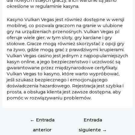
dla nowych i stałych graczy, a ich warunki są jasno
określone w regulaminie kasyna.
Kasyno Vulkan Vegas jest również dostępne w wersji
mobilnej, co pozwala graczom na granie w ulubione
gry na urządzeniach przenośnych. Vulkan Vegas pl
oferuje wiele gier, w tym sloty, gry karciane i gry
stołowe. Gracze mogą również skorzystać z opcji gry
na żywo, gdzie mogą grać z prawdziwymi krupierami.
Vulkan Vegas casino jest jednym z najpopularniejszych
kasyn online, a jego bezpieczeństwo i uczciwość są
gwarantowane przez międzynarodowe certyfikaty.
Vulkan Vegas to kasyno, które warto wypróbować,
jeśli szukasz bezpiecznego i emocjonującego
doświadczenia hazardowego. Rejestracja jest szybka i
prosta, a obsługa klienta jest zawsze dostępna, aby
pomóc w rozwiązywaniu problemów.
←
Entrada
Entrada
anterior
siguiente
→