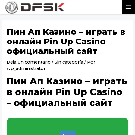
Ir
Navegación
MA
al
de
contenido
entradas
M
Пин Ап Казино – играть в
онлайн Pin Up Casino –
официальный сайт
Deja un comentario
/
Sin categoría
/ Por
wp_administrator
Пин Ап Казино – играть
в онлайн Pin Up Casino
– официальный сайт