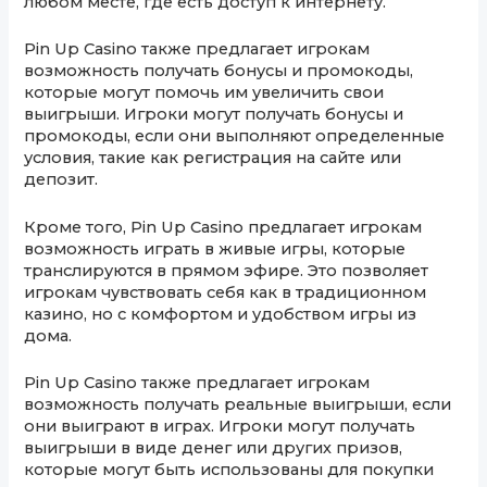
любом месте, где есть доступ к интернету.
Pin Up Casino также предлагает игрокам
возможность получать бонусы и промокоды,
которые могут помочь им увеличить свои
выигрыши. Игроки могут получать бонусы и
промокоды, если они выполняют определенные
условия, такие как регистрация на сайте или
депозит.
Кроме того, Pin Up Casino предлагает игрокам
возможность играть в живые игры, которые
транслируются в прямом эфире. Это позволяет
игрокам чувствовать себя как в традиционном
казино, но с комфортом и удобством игры из
дома.
Pin Up Casino также предлагает игрокам
возможность получать реальные выигрыши, если
они выиграют в играх. Игроки могут получать
выигрыши в виде денег или других призов,
которые могут быть использованы для покупки