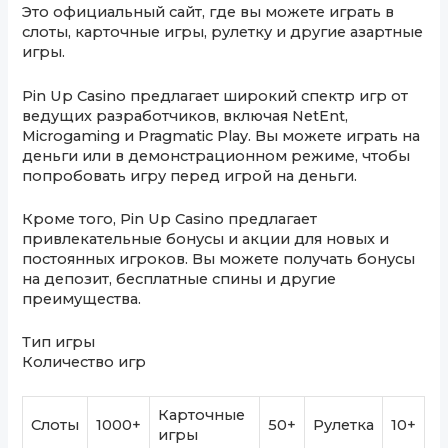
Это официальный сайт, где вы можете играть в
слоты, карточные игры, рулетку и другие азартные
игры.
Pin Up Casino предлагает широкий спектр игр от
ведущих разработчиков, включая NetEnt,
Microgaming и Pragmatic Play. Вы можете играть на
деньги или в демонстрационном режиме, чтобы
попробовать игру перед игрой на деньги.
Кроме того, Pin Up Casino предлагает
привлекательные бонусы и акции для новых и
постоянных игроков. Вы можете получать бонусы
на депозит, бесплатные спины и другие
преимущества.
Тип игры
Количество игр
Карточные
Слоты
1000+
50+
Рулетка
10+
игры