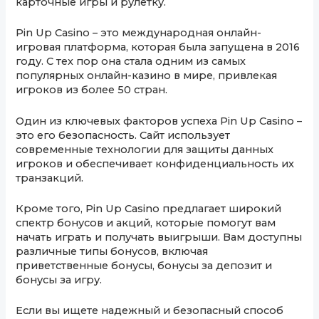
карточные игры и рулетку.
Pin Up Casino – это международная онлайн-
игровая платформа, которая была запущена в 2016
году. С тех пор она стала одним из самых
популярных онлайн-казино в мире, привлекая
игроков из более 50 стран.
Один из ключевых факторов успеха Pin Up Casino –
это его безопасность. Сайт использует
современные технологии для защиты данных
игроков и обеспечивает конфиденциальность их
транзакций.
Кроме того, Pin Up Casino предлагает широкий
спектр бонусов и акций, которые помогут вам
начать играть и получать выигрыши. Вам доступны
различные типы бонусов, включая
приветственные бонусы, бонусы за депозит и
бонусы за игру.
Если вы ищете надежный и безопасный способ