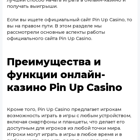
лучший способ начать играть в онлайн-казино и
получать выигрыши.
Если вы ищете официальный сайт Pin Up Casino, то
вы на правом пути. В этом разделе мы
рассмотрели основные аспекты работы
официального сайта Pin Up Casino.
Преимущества и
функции онлайн-
казино Pin Up Casino
Кроме того, Pin Up Casino предлагает игрокам
возможность играть в игры с любым устройством,
включая смартфоны и планшеты, что делает его
доступным для игроков из любой точки мира.
Игроки могут играть в игры в любое время и в