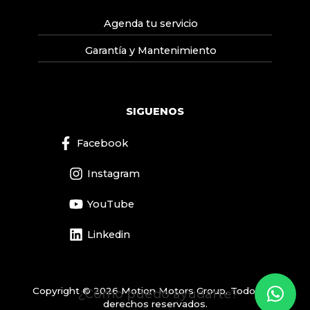
Agenda tu servicio
Garantía y Mantenimiento
SIGUENOS
Facebook
Instagram
YouTube
Linkedin
Copyright © 2026 Motion Motors Group. Todos los
¿Cómo puedo ayudarte?
derechos reservados.