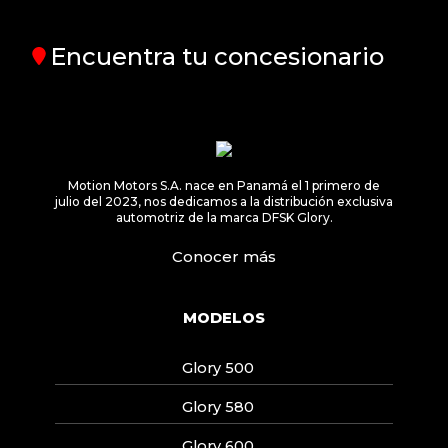
Encuentra tu concesionario
Motion Motors S.A. nace en Panamá el 1 primero de
julio del 2023, nos dedicamos a la distribución exclusiva
automotriz de la marca DFSK Glory.
Conocer más
MODELOS
Glory 500
Glory 580
Glory 600