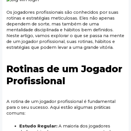
Os jogadores profissionais são conhecidos por suas
rotinas e estratégias meticulosas. Eles não apenas
dependem de sorte, mas também de uma
mentalidade disciplinada e hábitos bem definidos.
Neste artigo, vamos explorar o que se passa na mente
de um jogador profissional, suas rotinas, hábitos e
estratégias que podem levar a uma grande vitória.
Rotinas de um Jogador
Profissional
A rotina de um jogador profissional é fundamental
para o seu sucesso. Aqui estão algumas práticas
comuns:
Estudo Regular:
A maioria dos jogadores