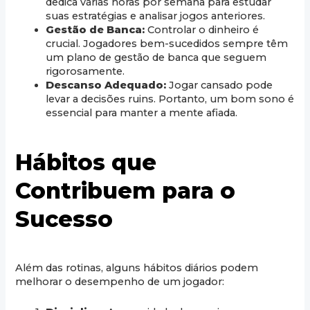
dedica várias horas por semana para estudar
suas estratégias e analisar jogos anteriores.
Gestão de Banca:
Controlar o dinheiro é
crucial. Jogadores bem-sucedidos sempre têm
um plano de gestão de banca que seguem
rigorosamente.
Descanso Adequado:
Jogar cansado pode
levar a decisões ruins. Portanto, um bom sono é
essencial para manter a mente afiada.
Hábitos que
Contribuem para o
Sucesso
Além das rotinas, alguns hábitos diários podem
melhorar o desempenho de um jogador: