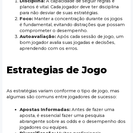
Disciplina:
A capacidade de seguir regras e
planos é vital. Cada jogador deve ter disciplina
para não desviar de suas estratégias.
Foco:
Manter a concentração durante os jogos
é fundamental, evitando distrações que possam
comprometer o desempenho.
Autoavaliação:
Após cada sessão de jogo, um
bom jogador avalia suas jogadas e decisões,
aprendendo com os erros.
Estrategias de Jogo
As estratégias variam conforme o tipo de jogo, mas
algumas são comuns entre jogadores de sucesso:
Apostas Informadas:
Antes de fazer uma
aposta, é essencial fazer uma pesquisa
abrangente sobre as odds e o desempenho dos
jogadores ou equipes.