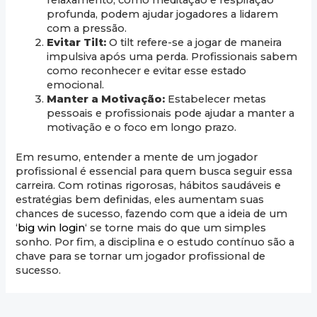
relaxamento, como meditação e respiração
profunda, podem ajudar jogadores a lidarem
com a pressão.
Evitar Tilt:
O tilt refere-se a jogar de maneira
impulsiva após uma perda. Profissionais sabem
como reconhecer e evitar esse estado
emocional.
Manter a Motivação:
Estabelecer metas
pessoais e profissionais pode ajudar a manter a
motivação e o foco em longo prazo.
Em resumo, entender a mente de um jogador
profissional é essencial para quem busca seguir essa
carreira. Com rotinas rigorosas, hábitos saudáveis e
estratégias bem definidas, eles aumentam suas
chances de sucesso, fazendo com que a ideia de um
‘
big win login
‘ se torne mais do que um simples
sonho. Por fim, a disciplina e o estudo contínuo são a
chave para se tornar um jogador profissional de
sucesso.