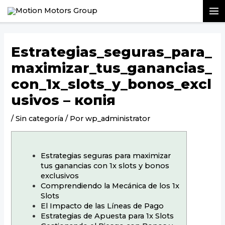
Ir
Navegación
MA
al
de
contenido
entradas
M
Estrategias_seguras_para_
maximizar_tus_ganancias_
con_1x_slots_y_bonos_excl
usivos – копія
/
Sin categoría
/ Por
wp_administrator
Estrategias seguras para maximizar
tus ganancias con 1x slots y bonos
exclusivos
Comprendiendo la Mecánica de los 1x
Slots
El Impacto de las Líneas de Pago
Estrategias de Apuesta para 1x Slots