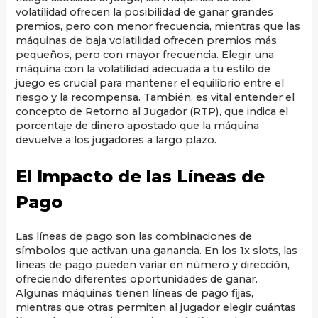
volatilidad ofrecen la posibilidad de ganar grandes
premios, pero con menor frecuencia, mientras que las
máquinas de baja volatilidad ofrecen premios más
pequeños, pero con mayor frecuencia. Elegir una
máquina con la volatilidad adecuada a tu estilo de
juego es crucial para mantener el equilibrio entre el
riesgo y la recompensa. También, es vital entender el
concepto de Retorno al Jugador (RTP), que indica el
porcentaje de dinero apostado que la máquina
devuelve a los jugadores a largo plazo.
El Impacto de las Líneas de
Pago
Las líneas de pago son las combinaciones de
símbolos que activan una ganancia. En los 1x slots, las
líneas de pago pueden variar en número y dirección,
ofreciendo diferentes oportunidades de ganar.
Algunas máquinas tienen líneas de pago fijas,
mientras que otras permiten al jugador elegir cuántas