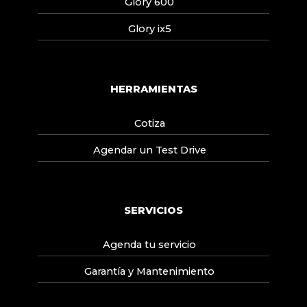
Glory 600
Glory ix5
HERRAMIENTAS
Cotiza
Agendar un Test Drive
SERVICIOS
Agenda tu servicio
Garantía y Mantenimiento