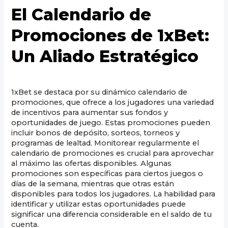
El Calendario de
Promociones de 1xBet:
Un Aliado Estratégico
1xBet se destaca por su dinámico calendario de
promociones, que ofrece a los jugadores una variedad
de incentivos para aumentar sus fondos y
oportunidades de juego. Estas promociones pueden
incluir bonos de depósito, sorteos, torneos y
programas de lealtad. Monitorear regularmente el
calendario de promociones es crucial para aprovechar
al máximo las ofertas disponibles. Algunas
promociones son específicas para ciertos juegos o
días de la semana, mientras que otras están
disponibles para todos los jugadores. La habilidad para
identificar y utilizar estas oportunidades puede
significar una diferencia considerable en el saldo de tu
cuenta.