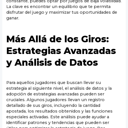
constante, puedes optar por juegos de baja volatilidad.
La clave es encontrar un equilibrio que te permita
disfrutar del juego y maximizar tus oportunidades de
ganar.
Más Allá de los Giros:
Estrategias Avanzadas
y Análisis de Datos
Para aquellos jugadores que buscan llevar su
estrategia al siguiente nivel, el análisis de datos y la
adopción de estrategias avanzadas pueden ser
cruciales. Algunos jugadores llevan un registro
detallado de sus giros, incluyendo la cantidad
apostada, los resultados obtenidos y las funciones
especiales activadas. Este análisis puede ayudar a
identificar patrones y tendencias que pueden ser