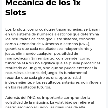
Mecánica de los 1x
Slots
Los 1x slots, como cualquier tragamonedas, se basan
en un sistema de números aleatorios que determina
los resultados de cada giro. Este sistema, conocido
como Generador de Números Aleatorios (RNG),
garantiza que cada resultado sea independiente y
justo, eliminando cualquier posibilidad de
manipulación. Sin embargo, comprender cómo
funciona el RNG no significa que se pueda predecir el
resultado de un giro, sino que se puede entender la
naturaleza aleatoria del juego. Es fundamental
recordar que cada giro es una oportunidad
independiente, y los resultados anteriores no influyen
en los resultados futuros.
Además del RNG, es importante comprender la
volatilidad de la máquina. La volatilidad se refiere al
riesgo asociado al juego; las máquinas de alta