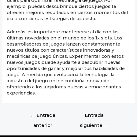
útiles para optimizar la estrategia de juego. Por
ejemplo, puedes descubrir que ciertos juegos te
ofrecen mejores resultados en ciertos momentos del
día o con ciertas estrategias de apuesta.
Además, es importante mantenerse al día con las
últimas novedades en el mundo de los 1x slots. Los
desarrolladores de juegos lanzan constantemente
nuevos títulos con características innovadoras y
mecánicas de juego únicas. Experimentar con estos
nuevos juegos puede ayudarte a descubrir nuevas
oportunidades de ganar y mejorar tus habilidades de
juego. A medida que evoluciona la tecnología, la
industria del juego online continúa innovando,
ofreciendo a los jugadores nuevas y emocionantes
experiencias.
←
Entrada
Entrada
anterior
siguiente
→