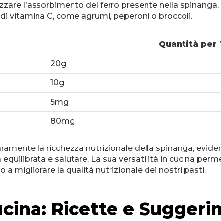
zare l'assorbimento del ferro presente nella spinanga, 
di vitamina C, come agrumi, peperoni o broccoli.
Quantità per
20g
10g
5mg
80mg
iaramente la ricchezza nutrizionale della spinanga, evid
equilibrata e salutare. La sua versatilità in cucina perme
 a migliorare la qualità nutrizionale dei nostri pasti.
cina: Ricette e Suggeri