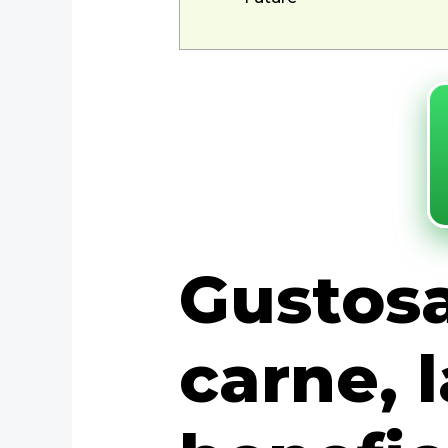
Gustosa
carne, 