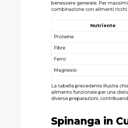
benessere generale. Per massimiz
combinazione con alimenti ricchi 
Nutriente
Proteine
Fibre
Ferro
Magnesio
La tabella precedente illustra ch
alimento funzionale per una dieta 
diverse preparazioni, contribuendo
Spinanga in Cu