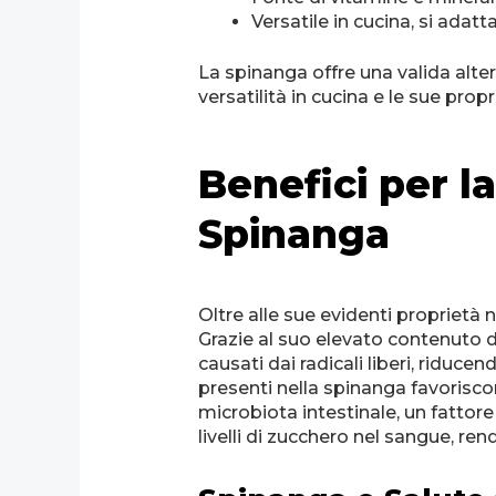
Versatile in cucina, si adatt
La spinanga offre una valida alter
versatilità in cucina e le sue pro
Benefici per l
Spinanga
Oltre alle sue evidenti proprietà n
Grazie al suo elevato contenuto di
causati dai radicali liberi, riduce
presenti nella spinanga favoriscon
microbiota intestinale, un fattore
livelli di zucchero nel sangue, r