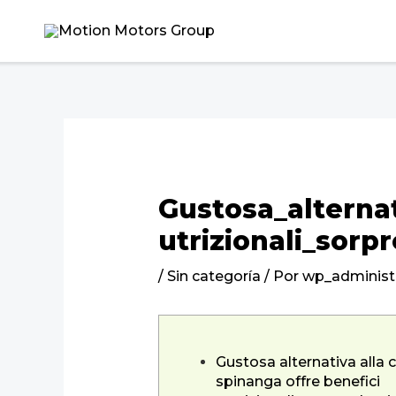
Ir
Navegación
al
de
contenido
entradas
Gustosa_alternat
utrizionali_sorp
/
Sin categoría
/ Por
wp_administ
Gustosa alternativa alla c
spinanga offre benefici