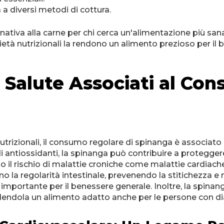
a a diversi metodi di cottura.
nativa alla carne per chi cerca un'alimentazione più sana,
prietà nutrizionali la rendono un alimento prezioso per il
a Salute Associati al Co
utrizionali, il consumo regolare di spinanga è associato a
 antiossidanti, la spinanga può contribuire a proteggere
ndo il rischio di malattie croniche come malattie cardiach
o la regolarità intestinale, prevenendo la stitichezza e 
 importante per il benessere generale. Inoltre, la spinang
endendola un alimento adatto anche per le persone con dia