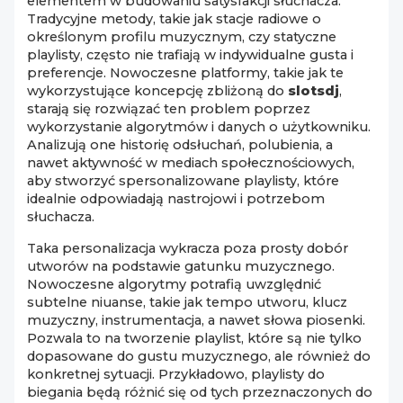
elementem w budowaniu satysfakcji słuchacza.
Tradycyjne metody, takie jak stacje radiowe o
określonym profilu muzycznym, czy statyczne
playlisty, często nie trafiają w indywidualne gusta i
preferencje. Nowoczesne platformy, takie jak te
wykorzystujące koncepcję zbliżoną do
slotsdj
,
starają się rozwiązać ten problem poprzez
wykorzystanie algorytmów i danych o użytkowniku.
Analizują one historię odsłuchań, polubienia, a
nawet aktywność w mediach społecznościowych,
aby stworzyć spersonalizowane playlisty, które
idealnie odpowiadają nastrojowi i potrzebom
słuchacza.
Taka personalizacja wykracza poza prosty dobór
utworów na podstawie gatunku muzycznego.
Nowoczesne algorytmy potrafią uwzględnić
subtelne niuanse, takie jak tempo utworu, klucz
muzyczny, instrumentacja, a nawet słowa piosenki.
Pozwala to na tworzenie playlist, które są nie tylko
dopasowane do gustu muzycznego, ale również do
konkretnej sytuacji. Przykładowo, playlisty do
biegania będą różnić się od tych przeznaczonych do