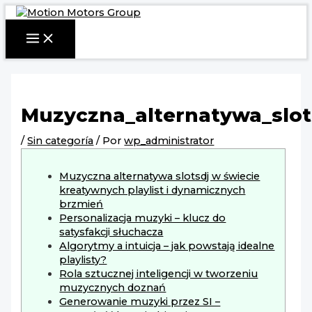
Ir
Navegación
MAIN
MENU
al
de
contenido
entradas
Muzyczna_alternatywa_slot
/
Sin categoría
/ Por
wp_administrator
Muzyczna alternatywa slotsdj w świecie
kreatywnych playlist i dynamicznych
brzmień
Personalizacja muzyki – klucz do
satysfakcji słuchacza
Algorytmy a intuicja – jak powstają idealne
playlisty?
Rola sztucznej inteligencji w tworzeniu
muzycznych doznań
Generowanie muzyki przez SI –