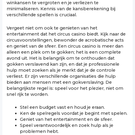
winkansen te vergroten en je verliezen te
minimaliseren. Kennis van de kansberekening bij
verschillende spellen is cruciaal.
Vergeet niet om ook te genieten van het
entertainment dat het circus casino biedt. Kijk naar de
circusvoorstellingen, bewonder de acrobatische acts
en geniet van de sfeer. Een circus casino is meer dan
alleen een plek om te gokken; het is een complete
avond uit. Het is belangrijk om te onthouden dat
gokken verslavend kan zijn, en dat je professionele
hulp moet zoeken als je merkt dat je de controle
verliest. Er zijn verschillende organisaties die hulp
bieden aan mensen met een gokverslaving. De
belangrijkste regel is: speel voor het plezier, niet om
snel rijk te worden.
Stel een budget vast en houd je eraan.
Ken de spelregels voordat je begint met spelen.
Geniet van het entertainment en de sfeer.
Speel verantwoordelijk en zoek hulp als je
problemen hebt.