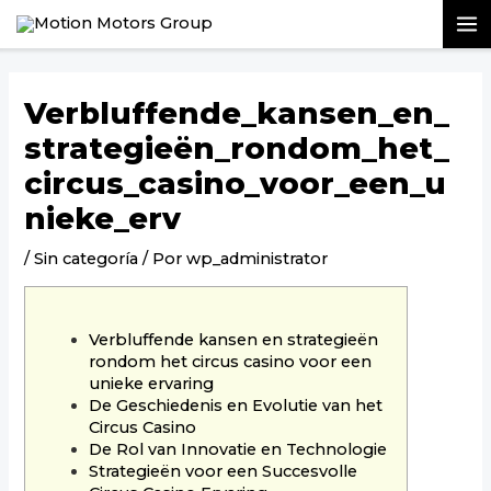
Ir
Navegación
MA
al
de
contenido
entradas
M
Verbluffende_kansen_en_
strategieën_rondom_het_
circus_casino_voor_een_u
nieke_erv
/
Sin categoría
/ Por
wp_administrator
Verbluffende kansen en strategieën
rondom het circus casino voor een
unieke ervaring
De Geschiedenis en Evolutie van het
Circus Casino
De Rol van Innovatie en Technologie
Strategieën voor een Succesvolle