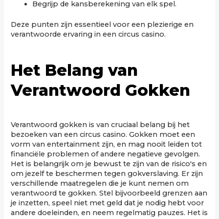
Begrijp de kansberekening van elk spel.
Deze punten zijn essentieel voor een plezierige en
verantwoorde ervaring in een circus casino.
Het Belang van
Verantwoord Gokken
Verantwoord gokken is van cruciaal belang bij het
bezoeken van een circus casino. Gokken moet een
vorm van entertainment zijn, en mag nooit leiden tot
financiële problemen of andere negatieve gevolgen.
Het is belangrijk om je bewust te zijn van de risico's en
om jezelf te beschermen tegen gokverslaving. Er zijn
verschillende maatregelen die je kunt nemen om
verantwoord te gokken. Stel bijvoorbeeld grenzen aan
je inzetten, speel niet met geld dat je nodig hebt voor
andere doeleinden, en neem regelmatig pauzes. Het is