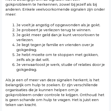
gokprobleem te herkennen, zowel bij jezelf als bij
anderen. Enkele veelvoorkomende signalen zijn onder
meer:
Je voelt je angstig of opgewonden als je gokt.
Je probeert je verliezen terug te winnen.
Je gokt meer geld dan je kunt veroorloven te
verliezen.
Je liegt tegen je familie en vrienden over je
gokgedrag.
Je hebt moeite om te stoppen met gokken,
zelfs als je dat wilt.
Je verwaarloost je werk, studie of relaties door je
gokgedrag.
Als je een of meer van deze signalen herkent, is het
belangrijk om hulp te zoeken. Er zijn verschillende
organisaties die je kunnen helpen om je
gokprobleem onder controle te krijgen. Onthoud: het
is geen schande om hulp te vragen. Het is juist een
teken van kracht.