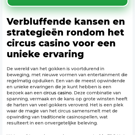
Verbluffende kansen en
strategieën rondom het
circus casino voor een
unieke ervaring
De wereld van het gokken is voortdurend in
beweging, met nieuwe vormen van entertainment die
regelmatig opduiken. Een van de meest opwindende
en unieke ervaringen die je kunt hebben is een
bezoek aan een
circus casino
. Deze combinatie van
spanning, vermaak en de kans op grote winsten heeft
de harten van veel gokkers veroverd. Het is een plek
waar de magie van het circus samensmelt met de
opwinding van traditionele casinospellen, wat
resulteert in een onvergetelijke beleving.