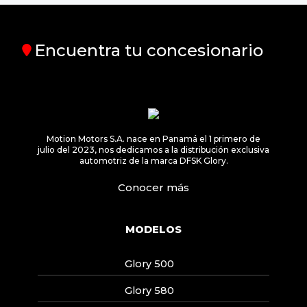
Encuentra tu concesionario
Motion Motors S.A. nace en Panamá el 1 primero de
julio del 2023, nos dedicamos a la distribución exclusiva
automotriz de la marca DFSK Glory.
Conocer más
MODELOS
Glory 500
Glory 580