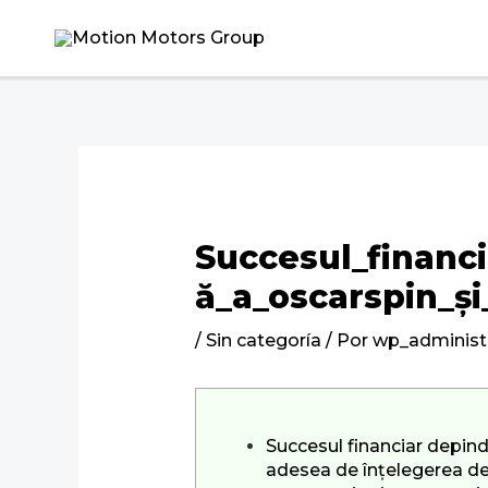
Ir
Navegación
al
de
contenido
entradas
Succesul_financ
ă_a_oscarspin_și
/
Sin categoría
/ Por
wp_administ
Succesul financiar depin
adesea de înțelegerea de