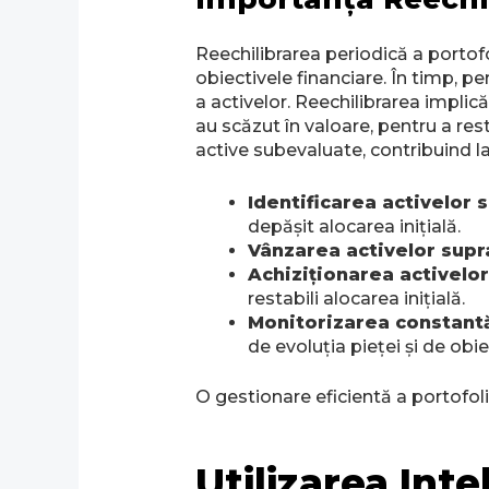
Reechilibrarea periodică a portofo
obiectivele financiare. În timp, pe
a activelor. Reechilibrarea implică
au scăzut în valoare, pentru a res
active subevaluate, contribuind la
Identificarea activelor
depășit alocarea inițială.
Vânzarea activelor sup
Achiziționarea activelo
restabili alocarea inițială.
Monitorizarea constant
de evoluția pieței și de obie
O gestionare eficientă a portofoli
Utilizarea Inte