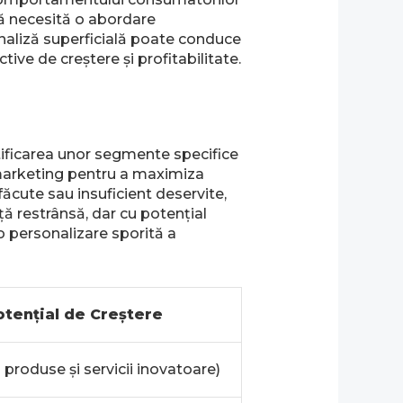
ză necesită o abordare
O analiză superficială poate conduce
ive de creștere și profitabilitate.
ntificarea unor segmente specifice
e marketing pentru a maximiza
făcute sau insuficient deservite,
ă restrânsă, dar cu potențial
o personalizare sporită a
otențial de Creștere
n produse și servicii inovatoare)