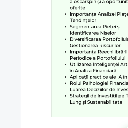
a oscarspin și a oportunit
oferite
Importanța Analizei Pieței
Tendințelor
Segmentarea Pieței și
Identificarea Nișelor
Diversificarea Portofoliulu
Gestionarea Riscurilor
Importanța Reechilibrării
Periodice a Portofoliului
Utilizarea Inteligenței Arti
în Analiza Financiară
Aplicații practice ale IA î
Rolul Psihologiei Financia
Luarea Deciziilor de Invest
Strategii de Investiții pe
Lung și Sustenabilitate