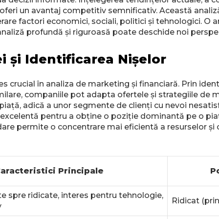
e oferi un avantaj competitiv semnificativ. Această anali
rare factori economici, sociali, politici și tehnologici. 
o analiză profundă și riguroasă poate deschide noi perspect
și Identificarea Nișelor
 crucial în analiza de marketing și financiară. Prin ide
similare, companiile pot adapta ofertele și strategiile d
 piață, adică a unor segmente de clienți cu nevoi nesatis
excelentă pentru a obține o poziție dominantă pe o piaț
dare permite o concentrare mai eficientă a resurselor și 
aracteristici Principale
P
e spre ridicate, interes pentru tehnologie,
Ridicat (pri
v