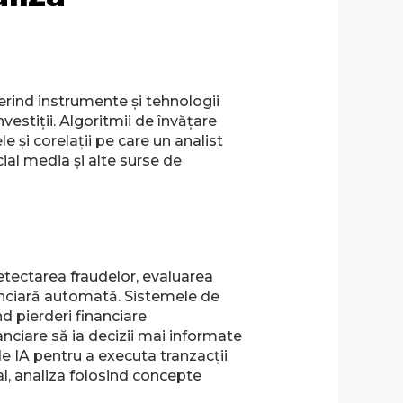
ferind instrumente și tehnologii
vestiții. Algoritmii de învățare
 și corelații pe care un analist
cial media și alte surse de
detectarea fraudelor, evaluarea
inanciară automată. Sistemele de
d pierderi financiare
nanciare să ia decizii mai informate
e IA pentru a executa tranzacții
nal, analiza folosind concepte