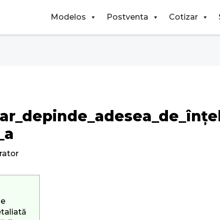
Modelos
Postventa
Cotizar
iar_depinde_adesea_de_înțe
_a
rator
de
taliată