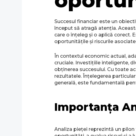
oportun
Succesul financiar este un obiecti
început să atragă atenția. Aceast
care o înțeleg și o aplică corect
oportunitățile și riscurile asociate
În contextul economic actual, ada
cruciale. Investițiile inteligente,
obținerea succesului. Cu toate ace
rezultatele. Înțelegerea particula
generală, este fundamentală pent
Importanța Ana
Analiza pieței reprezintă un pilon
oportunități, a evalua riscuri și 