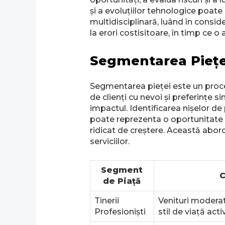
și a evoluțiilor tehnologice poat
multidisciplinară, luând în conside
la erori costisitoare, în timp ce 
Segmentarea Pieței 
Segmentarea pieței este un proces
de clienți cu nevoi și preferințe 
impactul. Identificarea nișelor de
poate reprezenta o oportunitate 
ridicat de creștere. Această abor
serviciilor.
Segment
C
de Piață
Tinerii
Venituri moderat
Profesioniști
stil de viață acti