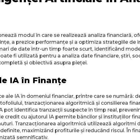
ționează modul în care se realizează analiza financiară, o
nțe, a prezice performanțe și a optimiza strategiile de in
i de date într-un timp foarte scurt, identificând modele
te fi utilizată pentru a analiza date financiare, știri, so
completă și obiectivă asupra pieței.
le IA în Finanțe
e ale IA în domeniul financiar, printre care se numără: 
rtofoliului, tranzacționarea algoritmică și consilierea f
 pot identifica tranzacții suspecte în timp real, prevenin
e credit cu ajutorul IA permite băncilor și instituțiilor fi
uturi. Tranzacționarea algoritmică utilizează algoritmi d
definite, maximizând profiturile și reducând riscul. În fi
mizată semnificativ.