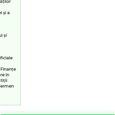
ăților
 și a
i și
ficiale
n Finanțe
re în
iții
 Termen