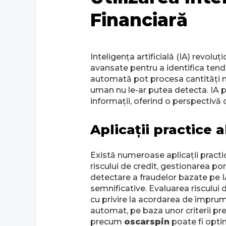
Financiară
Inteligența artificială (IA) revolu
avansate pentru a identifica tendi
automată pot procesa cantități mar
uman nu le-ar putea detecta. IA poa
informații, oferind o perspectivă 
Aplicații practice a
Există numeroase aplicații practic
riscului de credit, gestionarea po
detectare a fraudelor bazate pe IA
semnificative. Evaluarea riscului d
cu privire la acordarea de împrum
automat, pe baza unor criterii pre
precum
oscarspin
poate fi opti