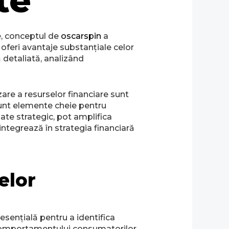
te
te, conceptul de
oscarspin
a
oferi avantaje substanțiale celor
 detaliată, analizând
are a resurselor financiare sunt
i sunt elemente cheie pentru
zate strategic, pot amplifica
 integrează în strategia financiară
elor
 esențială pentru a identifica
 a comportamentului consumatorilor