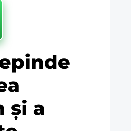
depinde
ea
 și a