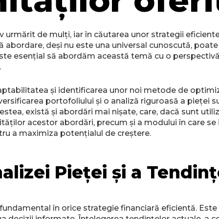
ităților oferi
v urmărit de mulți, iar în căutarea unor strategii eficien
ă abordare, deși nu este una universal cunoscută, poate 
. Este esențial să abordăm această temă cu o perspectivă
.
ptabilitatea și identificarea unor noi metode de optimiz
 diversificarea portofoliului și o analiză riguroasă a piețe
stea, există și abordări mai nișate, care, dacă sunt utili
rităților acestor abordări, precum și a modului în care se
ru a maximiza potențialul de creștere.
lizei Pieței și a Tendinț
 fundamental în orice strategie financiară eficientă. Este
a lua decizii informate. Înțelegerea tendințelor actuale,