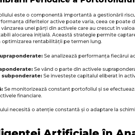
liului este o componentă importantă a gestionării riscului
rformanța diferitelor active poate varia, ceea ce poate duc
 vânzarea unei părți din activele care au crescut în valoa
tabili alocarea inițială. Această strategie permite captar
 optimizarea rentabilității pe termen lung.
 supraponderate:
Se analizează performanța fiecărui acti
raponderate:
Se vând o parte din activele supraponderat
r subponderate:
Se investește capitalul eliberat în act
ă:
Se monitorizează constant portofoliul și se efectuează 
ctivele financiare.
ului necesită o atenție constantă și o adaptare la schimb
ligenței Artificiale în An