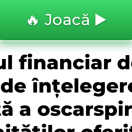
🔥 Joacă ▶️
l financiar 
de înțeleger
ă a oscarspin