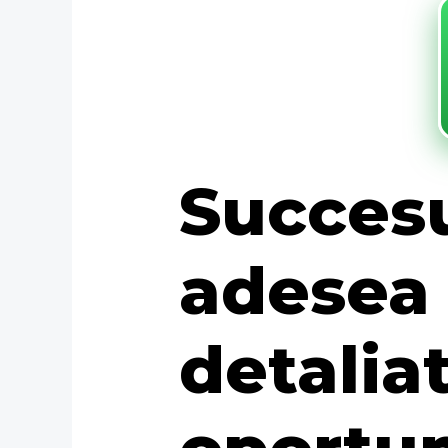
Succesu
adesea 
detaliat