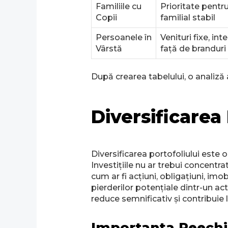
Familiile cu
Prioritate pentru
Copii
familial stabil
Persoanele în
Venituri fixe, int
Vârstă
față de branduri
După crearea tabelului, o analiză 
Diversificarea 
Diversificarea portofoliului este 
Investițiile nu ar trebui concentra
cum ar fi acțiuni, obligațiuni, im
pierderilor potențiale dintr-un acti
reduce semnificativ și contribuie l
Importanța Reechili