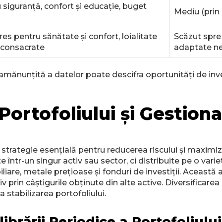
 siguranță, confort și educație, buget
Mediu (prin 
eres pentru sănătate și confort, loialitate
Scăzut spre 
 consacrate
adaptate nev
amănunțită a datelor poate descifra oportunități de invest
Portofoliului și Gestiona
o strategie esențială pentru reducerea riscului și maximiz
te într-un singur activ sau sector, ci distribuite pe o var
obiliare, metale prețioase și fonduri de investiții. Ace
v prin câștigurile obținute din alte active. Diversificarea
a stabilizarea portofoliului.
brării Periodice a Portofoliului