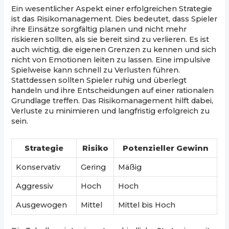
Ein wesentlicher Aspekt einer erfolgreichen Strategie
ist das Risikomanagement. Dies bedeutet, dass Spieler
ihre Einsätze sorgfältig planen und nicht mehr
riskieren sollten, als sie bereit sind zu verlieren. Es ist
auch wichtig, die eigenen Grenzen zu kennen und sich
nicht von Emotionen leiten zu lassen. Eine impulsive
Spielweise kann schnell zu Verlusten führen.
Stattdessen sollten Spieler ruhig und überlegt
handeln und ihre Entscheidungen auf einer rationalen
Grundlage treffen. Das Risikomanagement hilft dabei,
Verluste zu minimieren und langfristig erfolgreich zu
sein.
Strategie
Risiko
Potenzieller Gewinn
Konservativ
Gering
Mäßig
Aggressiv
Hoch
Hoch
Ausgewogen
Mittel
Mittel bis Hoch