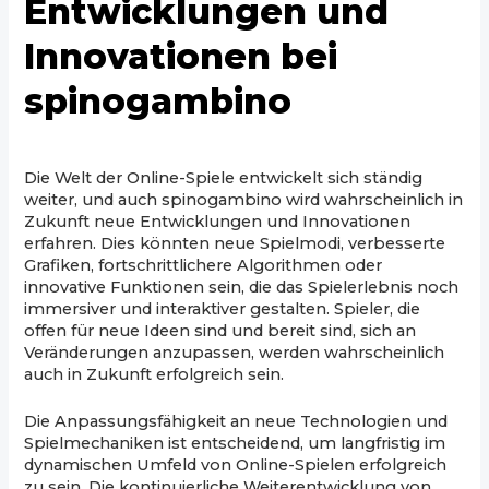
Entwicklungen und
Innovationen bei
spinogambino
Die Welt der Online-Spiele entwickelt sich ständig
weiter, und auch spinogambino wird wahrscheinlich in
Zukunft neue Entwicklungen und Innovationen
erfahren. Dies könnten neue Spielmodi, verbesserte
Grafiken, fortschrittlichere Algorithmen oder
innovative Funktionen sein, die das Spielerlebnis noch
immersiver und interaktiver gestalten. Spieler, die
offen für neue Ideen sind und bereit sind, sich an
Veränderungen anzupassen, werden wahrscheinlich
auch in Zukunft erfolgreich sein.
Die Anpassungsfähigkeit an neue Technologien und
Spielmechaniken ist entscheidend, um langfristig im
dynamischen Umfeld von Online-Spielen erfolgreich
zu sein. Die kontinuierliche Weiterentwicklung von