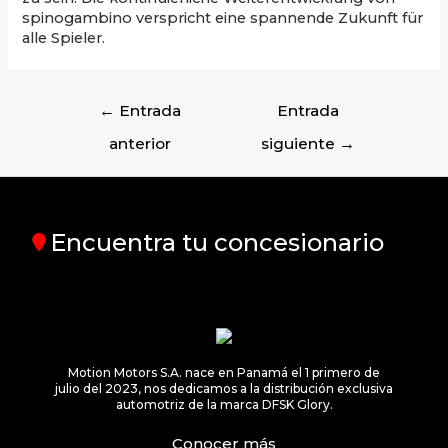
spinogambino verspricht eine spannende Zukunft für
alle Spieler.
←
Entrada
Entrada
anterior
siguiente
→
Encuentra tu concesionario
Motion Motors S.A. nace en Panamá el 1 primero de
julio del 2023, nos dedicamos a la distribución exclusiva
automotriz de la marca DFSK Glory.
Conocer más