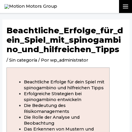
Ir
Navegación
MA
al
de
contenido
entradas
M
Beachtliche_Erfolge_für_d
ein_Spiel_mit_spinogambi
no_und_hilfreichen_Tipps
/
Sin categoría
/ Por
wp_administrator
Beachtliche Erfolge für dein Spiel mit
spinogambino und hilfreichen Tipps
Erfolgreiche Strategien bei
spinogambino entwickeln
Die Bedeutung des
Risikomanagements
Die Rolle der Analyse und
Beobachtung
Das Erkennen von Mustern und