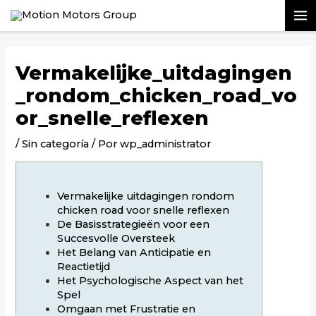
Ir
Navegación
MA
al
de
contenido
entradas
M
Vermakelijke_uitdagingen
_rondom_chicken_road_vo
or_snelle_reflexen
/
Sin categoría
/ Por
wp_administrator
Vermakelijke uitdagingen rondom
chicken road voor snelle reflexen
De Basisstrategieën voor een
Succesvolle Oversteek
Het Belang van Anticipatie en
Reactietijd
Het Psychologische Aspect van het
Spel
Omgaan met Frustratie en