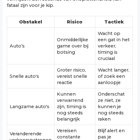
fataal zijn voor je kip.
Obstakel
Risico
Tactiek
Wacht op
Onmiddellijke
een gat in het
Auto’s
game over bij
verkeer,
botsing
timing is
cruciaal
Groter risico,
Wacht langer,
Snelle auto's
vereist snelle
of zoek een
reactie
aanloopje
Kunnen
Onderschat
verwarrend
ze niet, ze
Langzame auto's
zijn, timing is
kunnen je
nog steeds
nog steeds
belangrijk
raken
Vereisen
Blijf alert en
Veranderende
constante
pas je
verkeerspatronen