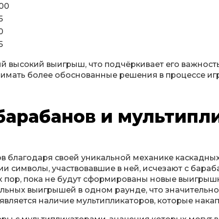
00
5
0
5
мый высокий выигрыш, что подчёркивает его важнос
имать более обоснованные решения в процессе иг
барабанов и мультипл
тов благодаря своей уникальной механике каскадных
и символы, участвовавшие в ней, исчезают с бараба
ех пор, пока не будут сформированы новые выигры
льных выигрышей в одном раунде, что значительно
 является наличие мультипликаторов, которые накап