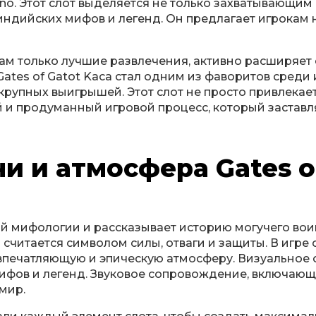
sino. Этот слот выделяется не только захватывающи
индийских мифов и легенд. Он предлагает игрокам 
там только лучшие развлечения, активно расширяет 
ates of Gatot Kaca стал одним из фаворитов среди
крупных выигрышей. Этот слот не просто привлека
 и продуманный игровой процесс, который заставля
 и атмосфера Gates of
ой мифологии и рассказывает историю могучего вои
считается символом силы, отваги и защиты. В игре
 впечатляющую и эпическую атмосферу. Визуальное 
ифов и легенд. Звуковое сопровождение, включаю
мир.