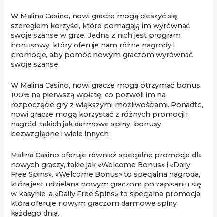
W Malina Casino, nowi gracze mogą cieszyć się
szeregiem korzyści, które pomagają im wyrównać
swoje szanse w grze. Jedną z nich jest program
bonusowy, który oferuje nam różne nagrody i
promocje, aby pomóc nowym graczom wyrównać
swoje szanse.
W Malina Casino, nowi gracze mogą otrzymać bonus
100% na pierwszą wpłatę, co pozwoli im na
rozpoczęcie gry z większymi możliwościami. Ponadto,
nowi gracze mogą korzystać z różnych promocji i
nagród, takich jak darmowe spiny, bonusy
bezwzględne i wiele innych.
Malina Casino oferuje również specjalne promocje dla
nowych graczy, takie jak «Welcome Bonus» i «Daily
Free Spins». «Welcome Bonus» to specjalna nagroda,
która jest udzielana nowym graczom po zapisaniu się
w kasynie, a «Daily Free Spins» to specjalna promocja,
która oferuje nowym graczom darmowe spiny
każdego dnia.