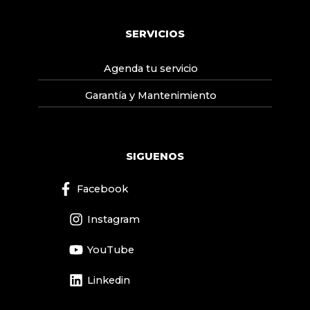
SERVICIOS
Agenda tu servicio
Garantía y Mantenimiento
SIGUENOS
Facebook
Instagram
YouTube
Linkedin