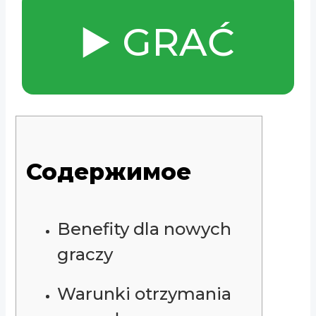
▶️ GRAĆ
Содержимое
Benefity dla nowych
graczy
Warunki otrzymania