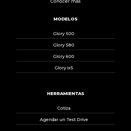
Conocer más
MODELOS
Glory 500
Glory 580
Glory 600
Glory ix5
HERRAMIENTAS
Cotiza
Agendar un Test Drive